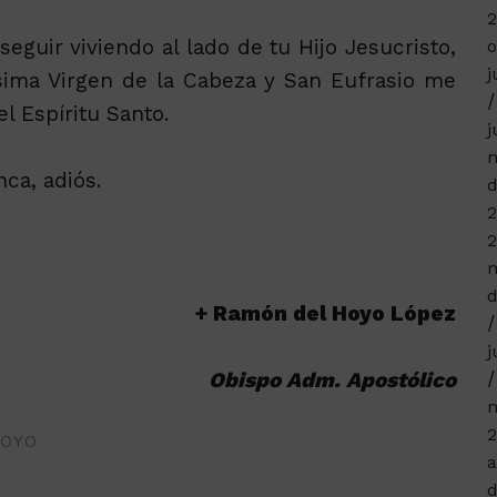
guir viviendo al lado de tu Hijo Jesucristo,
o
j
ísima Virgen de la Cabeza y San Eufrasio me
l Espíritu Santo.
j
m
ca, adiós.
d
2
2
m
d
+ Ramón del Hoyo López
j
Obispo Adm. Apostólico
n
2
HOYO
a
d