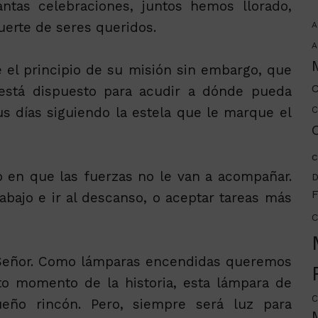
ntas celebraciones, juntos hemos llorado,
uerte de seres queridos.
A
A
e el principio de su misión sin embargo, que
C
está dispuesto para acudir a dónde pueda
s días siguiendo la estela que le marque el
C
C
c
en que las fuerzas no le van a acompañar.
D
F
abajo e ir al descanso, o aceptar tareas más
C
l Señor. Como lámparas encendidas queremos
to momento de la historia, esta lámpara de
C
eño rincón. Pero, siempre será luz para