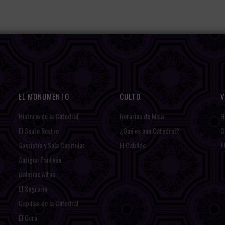
EL MONUMENTO
CULTO
V
Historia de la Catedral
Horarios de Misa
H
El Santo Rostro
¿Qué es una Catedral?
C
Sacristía y Sala Capitular
El Cabildo
E
Antiguo Panteón
Galerías Altas
El Sagrario
Capillas de la Catedral
El Coro