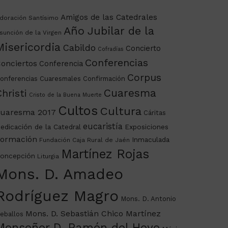
Amigos de las Catedrales
doración Santísimo
Año Jubilar de la
sunción de la Virgen
Misericordia
Cabildo
Concierto
Cofradías
Conferencias
onciertos
Conferencia
Corpus
onferencias Cuaresmales
Confirmación
Cuaresma
hristi
Cristo de la Buena Muerte
Cultos
Cultura
uaresma 2017
Cáritas
eucaristía
edicación de la Catedral
Exposiciones
ormación
Inmaculada
Fundación Caja Rural de Jaén
Martínez Rojas
oncepción
Liturgia
Mons. D. Amadeo
Rodríguez Magro
Mons. D. Antonio
Mons. D. Sebastián Chico Martínez
eballos
Monseñor D. Ramón del Hoyo