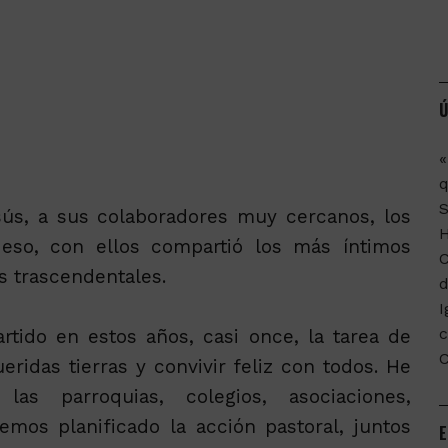
Ú
«
q
esús, a sus colaboradores muy cercanos, los
r eso, con ellos compartió los más íntimos
C
s trascendentales.
d
I
c
tido en estos años, casi once, la tarea de
ridas tierras y convivir feliz con todos. He
las parroquias, colegios, asociaciones,
mos planificado la acción pastoral, juntos
E