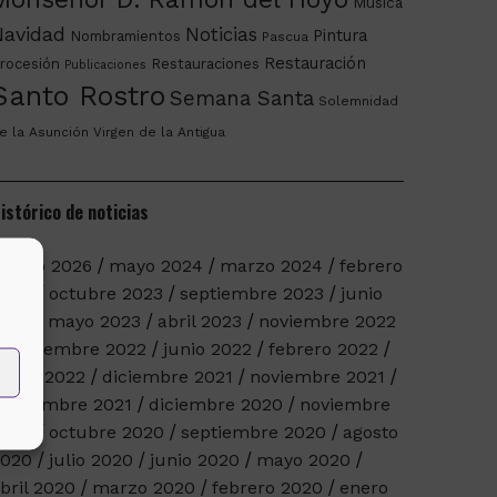
Música
Navidad
Noticias
Pintura
Nombramientos
Pascua
Restauración
rocesión
Restauraciones
Publicaciones
Santo Rostro
Semana Santa
Solemnidad
e la Asunción
Virgen de la Antigua
istórico de noticias
arzo 2026
mayo 2024
marzo 2024
febrero
2024
octubre 2023
septiembre 2023
junio
023
mayo 2023
abril 2023
noviembre 2022
septiembre 2022
junio 2022
febrero 2022
nero 2022
diciembre 2021
noviembre 2021
eptiembre 2021
diciembre 2020
noviembre
2020
octubre 2020
septiembre 2020
agosto
2020
julio 2020
junio 2020
mayo 2020
bril 2020
marzo 2020
febrero 2020
enero