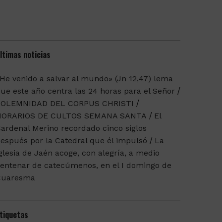
ltimas noticias
He venido a salvar al mundo» (Jn 12,47) lema
ue este año centra las 24 horas para el Señor
SOLEMNIDAD DEL CORPUS CHRISTI
HORARIOS DE CULTOS SEMANA SANTA
El
ardenal Merino recordado cinco siglos
espués por la Catedral que él impulsó
La
glesia de Jaén acoge, con alegría, a medio
entenar de catecúmenos, en el I domingo de
Cuaresma
tiquetas