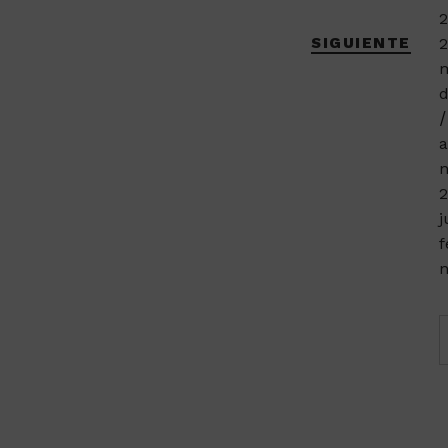
2
SIGUIENTE
2
m
d
a
n
2
j
f
n