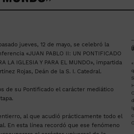
pasado jueves, 12 de mayo, se celebró la
Ú
nferencia «JUAN PABLO II: UN PONTIFICADO
RA LA IGLESIA Y PARA EL MUNDO», impartida
«
q
rtínez Rojas, Deán de la S. I. Catedral.
s de su Pontificado el carácter mediático
C
tapa.
d
I
c
ntierro, al que acudió prácticamente todo el
al. En esta línea recordó que ese fenómeno