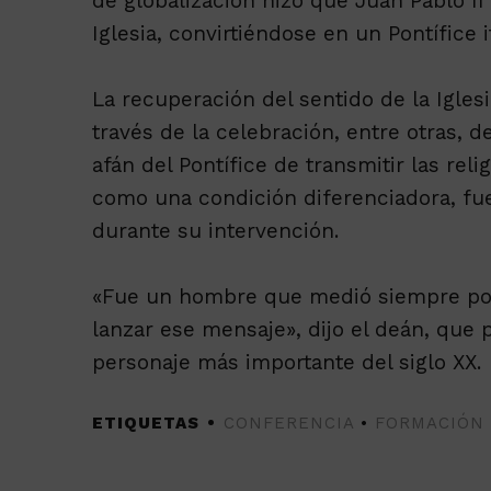
de globalización hizo que Juan Pablo II 
Iglesia, convirtiéndose en un Pontífice i
La recuperación del sentido de la Igle
través de la celebración, entre otras, 
afán del Pontífice de transmitir las re
como una condición diferenciadora, fu
durante su intervención.
«Fue un hombre que medió siempre por l
lanzar ese mensaje», dijo el deán, que p
personaje más importante del siglo XX.
ETIQUETAS
CONFERENCIA
•
FORMACIÓN