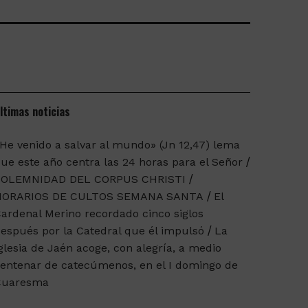
ltimas noticias
He venido a salvar al mundo» (Jn 12,47) lema
ue este año centra las 24 horas para el Señor
SOLEMNIDAD DEL CORPUS CHRISTI
HORARIOS DE CULTOS SEMANA SANTA
El
ardenal Merino recordado cinco siglos
espués por la Catedral que él impulsó
La
glesia de Jaén acoge, con alegría, a medio
entenar de catecúmenos, en el I domingo de
Cuaresma