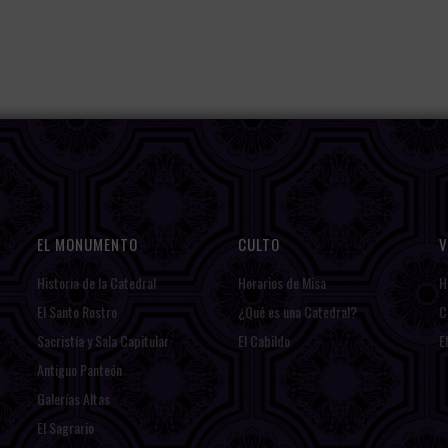
EL MONUMENTO
CULTO
V
Historia de la Catedral
Horarios de Misa
H
El Santo Rostro
¿Qué es una Catedral?
C
Sacristía y Sala Capitular
El Cabildo
E
Antiguo Panteón
Galerías Altas
El Sagrario