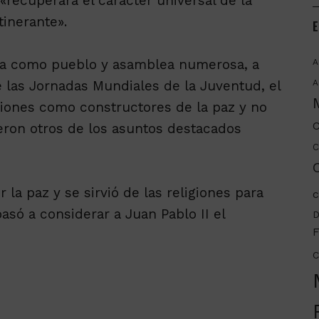
«recuperara el carácter universal de la
tinerante».
E
sia como pueblo y asamblea numerosa, a
A
de las Jornadas Mundiales de la Juventud, el
A
ligiones como constructores de la paz y no
C
eron otros de los asuntos destacados
C
C
a paz y se sirvió de las religiones para
c
asó a considerar a Juan Pablo II el
D
F
C