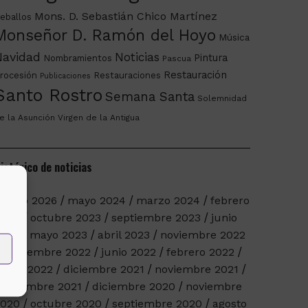
Mons. D. Sebastián Chico Martínez
eballos
Monseñor D. Ramón del Hoyo
Música
Navidad
Noticias
Pintura
Nombramientos
Pascua
Restauración
rocesión
Restauraciones
Publicaciones
Santo Rostro
Semana Santa
Solemnidad
e la Asunción
Virgen de la Antigua
istórico de noticias
arzo 2026
mayo 2024
marzo 2024
febrero
2024
octubre 2023
septiembre 2023
junio
023
mayo 2023
abril 2023
noviembre 2022
septiembre 2022
junio 2022
febrero 2022
nero 2022
diciembre 2021
noviembre 2021
eptiembre 2021
diciembre 2020
noviembre
2020
octubre 2020
septiembre 2020
agosto