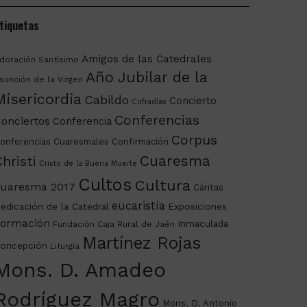
tiquetas
Amigos de las Catedrales
doración Santísimo
Año Jubilar de la
sunción de la Virgen
Misericordia
Cabildo
Concierto
Cofradías
Conferencias
onciertos
Conferencia
Corpus
onferencias Cuaresmales
Confirmación
Cuaresma
hristi
Cristo de la Buena Muerte
Cultos
Cultura
uaresma 2017
Cáritas
eucaristía
edicación de la Catedral
Exposiciones
ormación
Inmaculada
Fundación Caja Rural de Jaén
Martínez Rojas
oncepción
Liturgia
Mons. D. Amadeo
Rodríguez Magro
Mons. D. Antonio