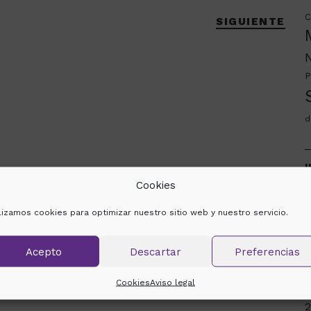
C
SIGUIENTE
P
d
H
Cookies
m
ilizamos cookies para optimizar nuestro sitio web y nuestro servicio.
2
Acepto
Descartar
Preferencias
e
Cookies
Aviso legal
s