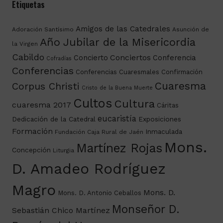
Etiquetas
Amigos de las Catedrales
Adoración Santísimo
Asunción de
Año Jubilar de la Misericordia
la Virgen
Cabildo
Conciertos
Concierto
Conferencia
Cofradías
Conferencias
Conferencias Cuaresmales
Confirmación
Cuaresma
Corpus Christi
Cristo de la Buena Muerte
Cultos
Cultura
cuaresma 2017
Cáritas
eucaristía
Dedicación de la Catedral
Exposiciones
Formación
Inmaculada
Fundación Caja Rural de Jaén
Mons.
Martínez Rojas
Concepción
Liturgia
D. Amadeo Rodríguez
Magro
Mons. D.
Mons. D. Antonio Ceballos
Monseñor D.
Sebastián Chico Martínez