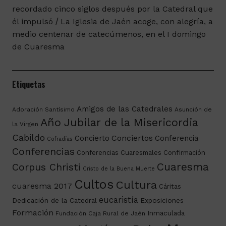
recordado cinco siglos después por la Catedral que
él impulsó
La Iglesia de Jaén acoge, con alegría, a
medio centenar de catecúmenos, en el I domingo
de Cuaresma
Etiquetas
Amigos de las Catedrales
Adoración Santísimo
Asunción de
Año Jubilar de la Misericordia
la Virgen
Cabildo
Conciertos
Concierto
Conferencia
Cofradías
Conferencias
Conferencias Cuaresmales
Confirmación
Cuaresma
Corpus Christi
Cristo de la Buena Muerte
Cultos
Cultura
cuaresma 2017
Cáritas
eucaristía
Dedicación de la Catedral
Exposiciones
Formación
Inmaculada
Fundación Caja Rural de Jaén