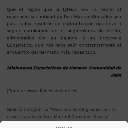
Que el regalo que la Iglesia nos ha hecho al
reconocer la santidad de Don Manuel González sea
para todos nosotros un estímulo que nos lleve a
seguir caminando en el seguimiento de Cristo,
alimentados por su Palabra y su Presencia
Eucarística, que nos hace salir constantemente al
encuentro del hermano más necesitado.
Misioneras Eucarísticas de Nazaret. Comunidad de
Jaén
(Fuente: www.diocesisdejaen.es)
Galería Fotográfica “Misa acción de gracias por la
canonización de San Manuel González García”