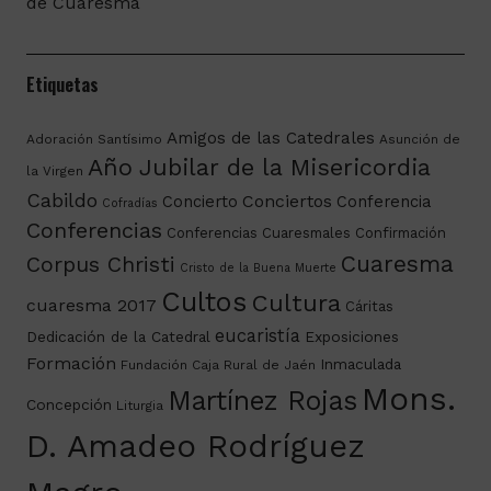
de Cuaresma
Etiquetas
Amigos de las Catedrales
Adoración Santísimo
Asunción de
Año Jubilar de la Misericordia
la Virgen
Cabildo
Conciertos
Concierto
Conferencia
Cofradías
Conferencias
Conferencias Cuaresmales
Confirmación
Cuaresma
Corpus Christi
Cristo de la Buena Muerte
Cultos
Cultura
cuaresma 2017
Cáritas
eucaristía
Dedicación de la Catedral
Exposiciones
Formación
Inmaculada
Fundación Caja Rural de Jaén
Mons.
Martínez Rojas
Concepción
Liturgia
D. Amadeo Rodríguez