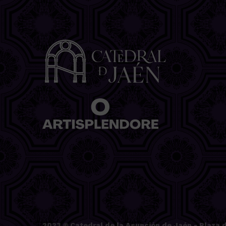
2023 ©
Catedral de la Asunción de Jaén
- Plaza d