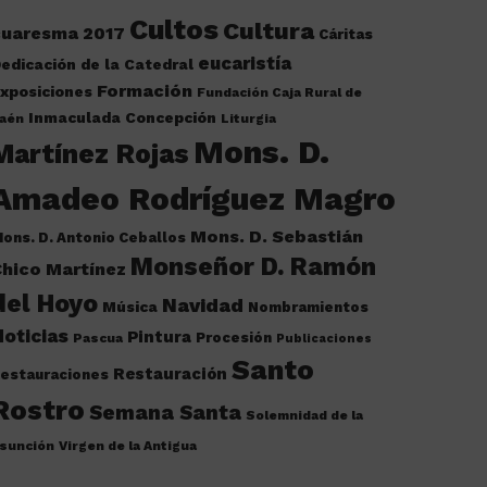
Cultos
Cultura
cuaresma 2017
Cáritas
eucaristía
edicación de la Catedral
Formación
xposiciones
Fundación Caja Rural de
Inmaculada Concepción
aén
Liturgia
Mons. D.
Martínez Rojas
Amadeo Rodríguez Magro
Mons. D. Sebastián
ons. D. Antonio Ceballos
Monseñor D. Ramón
hico Martínez
del Hoyo
Navidad
Música
Nombramientos
oticias
Pintura
Procesión
Pascua
Publicaciones
Santo
Restauración
estauraciones
Rostro
Semana Santa
Solemnidad de la
sunción
Virgen de la Antigua