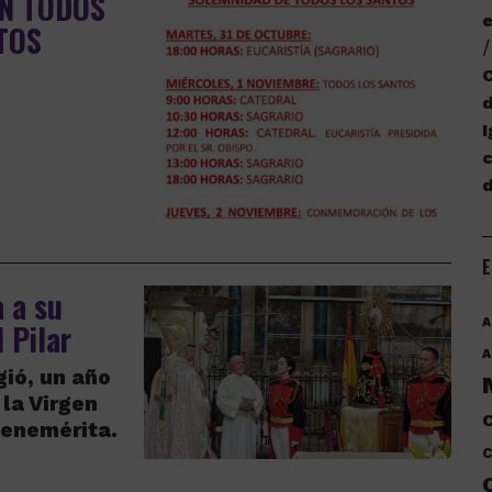
EN TODOS
e
TOS
C
d
I
c
E
a a su
A
 Pilar
A
gió, un año
 la Virgen
C
 Benemérita.
C