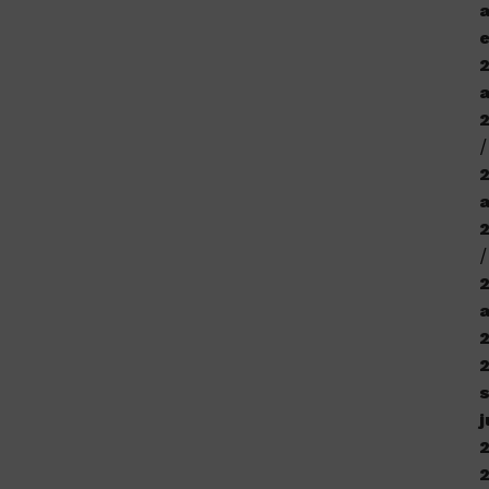
a
e
a
j