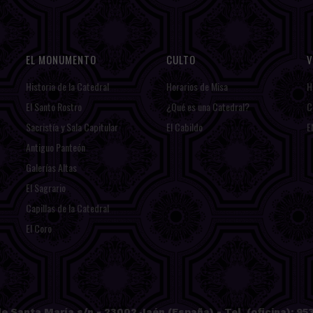
EL MONUMENTO
CULTO
V
Historia de la Catedral
Horarios de Misa
H
El Santo Rostro
¿Qué es una Catedral?
C
Sacristía y Sala Capitular
El Cabildo
E
Antiguo Panteón
Galerías Altas
El Sagrario
Capillas de la Catedral
El Coro
e Santa María s/n - 23002 Jaén (España) - Tel. (oficina): 953 