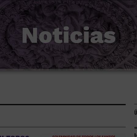
Noticias
Ú
«
l