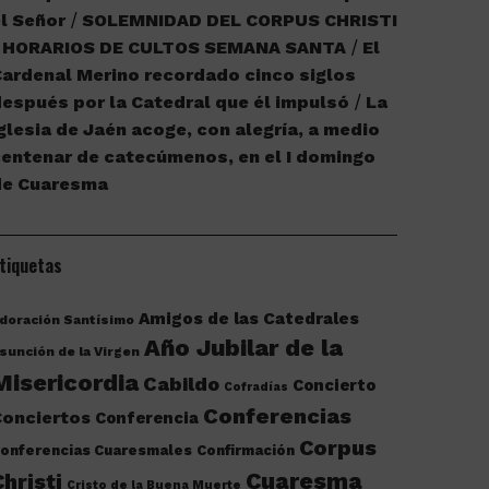
l Señor
SOLEMNIDAD DEL CORPUS CHRISTI
HORARIOS DE CULTOS SEMANA SANTA
El
ardenal Merino recordado cinco siglos
espués por la Catedral que él impulsó
La
glesia de Jaén acoge, con alegría, a medio
entenar de catecúmenos, en el I domingo
de Cuaresma
tiquetas
Amigos de las Catedrales
doración Santísimo
Año Jubilar de la
sunción de la Virgen
Misericordia
Cabildo
Concierto
Cofradías
Conferencias
onciertos
Conferencia
Corpus
onferencias Cuaresmales
Confirmación
Cuaresma
Christi
Cristo de la Buena Muerte