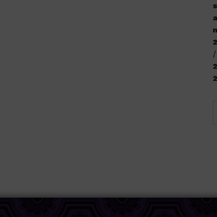
s
a
n
2