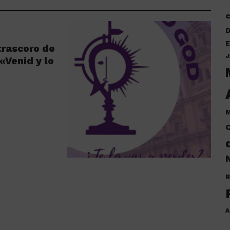
D
E
 trascoro de
J
«Venid y lo
M
C
N
R
A