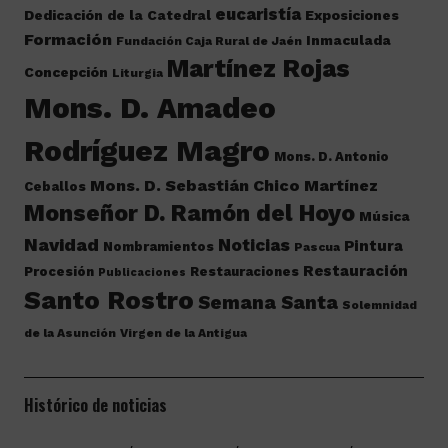
eucaristía
Dedicación de la Catedral
Exposiciones
Formación
Inmaculada
Fundación Caja Rural de Jaén
Martínez Rojas
Concepción
Liturgia
Mons. D. Amadeo
Rodríguez Magro
Mons. D. Antonio
Mons. D. Sebastián Chico Martínez
Ceballos
Monseñor D. Ramón del Hoyo
Música
Navidad
Noticias
Pintura
Nombramientos
Pascua
Restauración
Procesión
Restauraciones
Publicaciones
Santo Rostro
Semana Santa
Solemnidad
de la Asunción
Virgen de la Antigua
Histórico de noticias