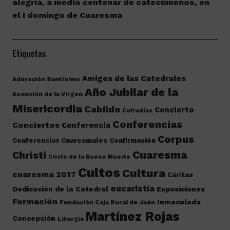
alegría, a medio centenar de catecúmenos, en
el I domingo de Cuaresma
Etiquetas
Amigos de las Catedrales
Adoración Santísimo
Año Jubilar de la
Asunción de la Virgen
Misericordia
Cabildo
Concierto
Cofradías
Conferencias
Conciertos
Conferencia
Corpus
Conferencias Cuaresmales
Confirmación
Cuaresma
Christi
Cristo de la Buena Muerte
Cultos
Cultura
cuaresma 2017
Cáritas
eucaristía
Dedicación de la Catedral
Exposiciones
Formación
Inmaculada
Fundación Caja Rural de Jaén
Martínez Rojas
Concepción
Liturgia