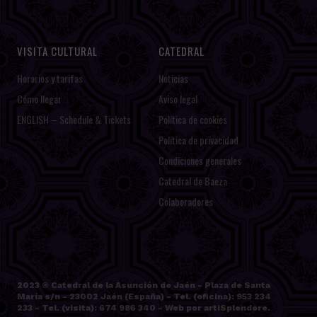
VISITA CULTURAL
CATEDRAL
Horarios y tarifas
Noticias
Cómo llegar
Aviso legal
ENGLISH – Schedule & Tickets
Política de cookies
Política de privacidad
Condiciones generales
Catedral de Baeza
Colaboradores
2023 ©
Catedral de la Asunción de Jaén
- Plaza de Santa
María s/n - 23002 Jaén (España) - Tel. (oficina): 953 234
233 - Tel. (visita): 674 986 340 - Web por
artiSplendore