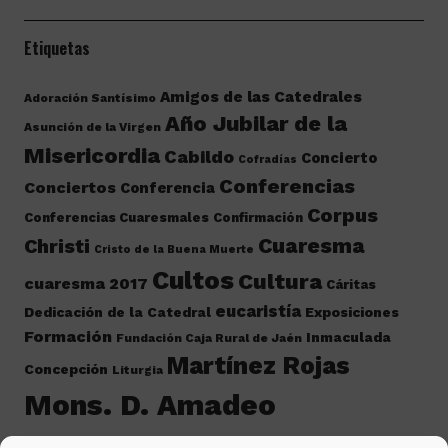
Etiquetas
Amigos de las Catedrales
Adoración Santísimo
Año Jubilar de la
Asunción de la Virgen
Misericordia
Cabildo
Concierto
Cofradías
Conferencias
Conciertos
Conferencia
Corpus
Conferencias Cuaresmales
Confirmación
Cuaresma
Christi
Cristo de la Buena Muerte
Cultos
Cultura
cuaresma 2017
Cáritas
eucaristía
Dedicación de la Catedral
Exposiciones
Formación
Inmaculada
Fundación Caja Rural de Jaén
Martínez Rojas
Concepción
Liturgia
Mons. D. Amadeo