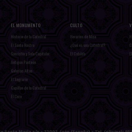
EL MONUMENTO
CULTO
V
Historia de la Catedral
Horarios de Misa
H
El Santo Rostro
¿Qué es una Catedral?
C
Sacristía y Sala Capitular
El Cabildo
E
Antiguo Panteón
Galerías Altas
El Sagrario
Capillas de la Catedral
El Coro
e Santa María s/n - 23002 Jaén (España) - Tel. (oficina): 953 