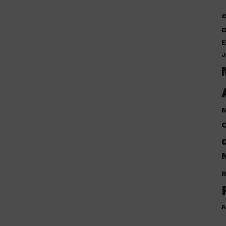
D
E
J
M
C
N
R
A