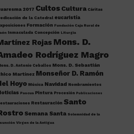
Cultos
Cultura
cuaresma 2017
Cáritas
eucaristía
edicación de la Catedral
Formación
xposiciones
Fundación Caja Rural de
Inmaculada Concepción
aén
Liturgia
Mons. D.
Martínez Rojas
Amadeo Rodríguez Magro
Mons. D. Sebastián
ons. D. Antonio Ceballos
Monseñor D. Ramón
hico Martínez
del Hoyo
Navidad
Música
Nombramientos
oticias
Pintura
Procesión
Pascua
Publicaciones
Santo
Restauración
estauraciones
Rostro
Semana Santa
Solemnidad de la
sunción
Virgen de la Antigua