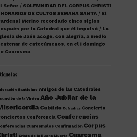
l Señor
SOLEMNIDAD DEL CORPUS CHRISTI
HORARIOS DE CULTOS SEMANA SANTA
El
ardenal Merino recordado cinco siglos
espués por la Catedral que él impulsó
La
glesia de Jaén acoge, con alegría, a medio
entenar de catecúmenos, en el I domingo
de Cuaresma
tiquetas
Amigos de las Catedrales
doración Santísimo
Año Jubilar de la
sunción de la Virgen
Misericordia
Cabildo
Concierto
Cofradías
Conferencias
onciertos
Conferencia
Corpus
onferencias Cuaresmales
Confirmación
Cuaresma
Christi
Cristo de la Buena Muerte