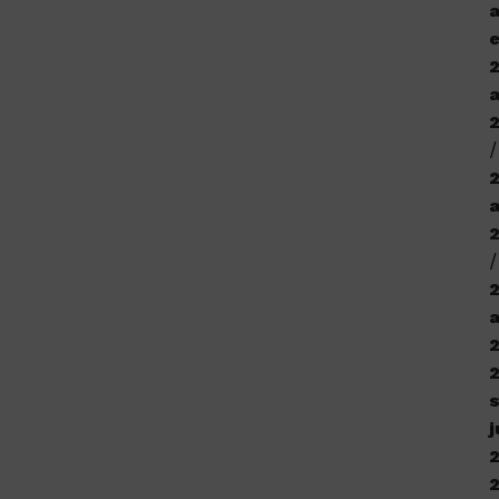
a
e
a
j