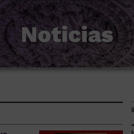
Noticias
Ú
«
l