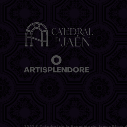
2023 ©
Catedral de la Asunción de Jaén
- Plaza d