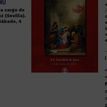
NO
e
a cargo de
z (Sevilla).
C
 Sábado, 4
d
I
c
E
A
A
C
C