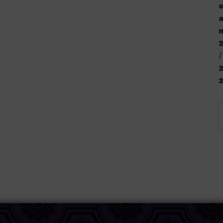
s
a
n
2