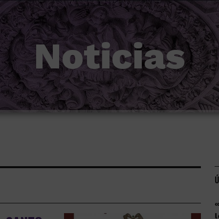
Noticias
Ú
«
l