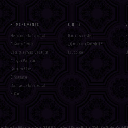
EL MONUMENTO
CULTO
V
Historia de la Catedral
Horarios de Misa
H
El Santo Rostro
¿Qué es una Catedral?
C
Sacristía y Sala Capitular
El Cabildo
E
Antiguo Panteón
Galerías Altas
El Sagrario
Capillas de la Catedral
El Coro
e Santa María s/n - 23002 Jaén (España) - Tel. (oficina): 953 