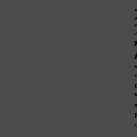
D
E
J
M
C
N
R
A