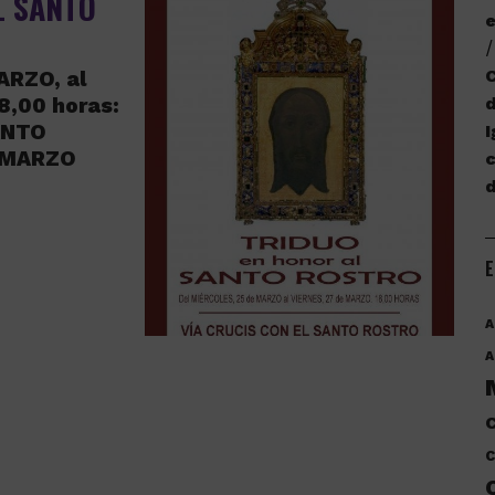
L SANTO
e
C
ARZO, al
8,00 horas:
d
ANTO
I
 MARZO
c
E
A
A
C
C