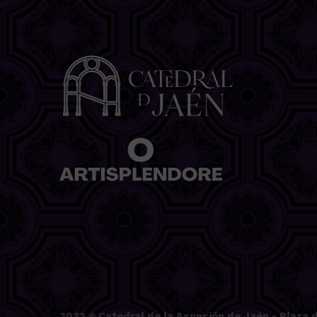
2023 ©
Catedral de la Asunción de Jaén
- Plaza d