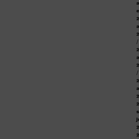
a
e
a
j