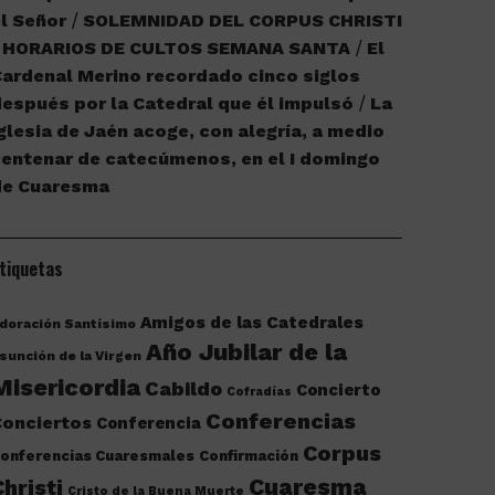
l Señor
SOLEMNIDAD DEL CORPUS CHRISTI
HORARIOS DE CULTOS SEMANA SANTA
El
ardenal Merino recordado cinco siglos
espués por la Catedral que él impulsó
La
glesia de Jaén acoge, con alegría, a medio
entenar de catecúmenos, en el I domingo
de Cuaresma
tiquetas
Amigos de las Catedrales
doración Santísimo
Año Jubilar de la
sunción de la Virgen
Misericordia
Cabildo
Concierto
Cofradías
Conferencias
onciertos
Conferencia
Corpus
onferencias Cuaresmales
Confirmación
Cuaresma
Christi
Cristo de la Buena Muerte