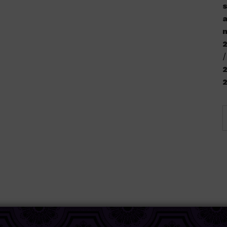
s
a
n
2