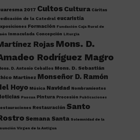
Cultos
Cultura
cuaresma 2017
Cáritas
eucaristía
edicación de la Catedral
Formación
xposiciones
Fundación Caja Rural de
Inmaculada Concepción
aén
Liturgia
Mons. D.
Martínez Rojas
Amadeo Rodríguez Magro
Mons. D. Sebastián
ons. D. Antonio Ceballos
Monseñor D. Ramón
hico Martínez
del Hoyo
Navidad
Música
Nombramientos
oticias
Pintura
Procesión
Pascua
Publicaciones
Santo
Restauración
estauraciones
Rostro
Semana Santa
Solemnidad de la
sunción
Virgen de la Antigua