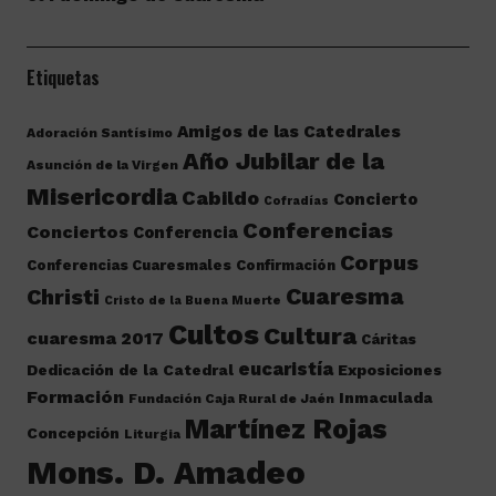
Etiquetas
Amigos de las Catedrales
Adoración Santísimo
Año Jubilar de la
Asunción de la Virgen
Misericordia
Cabildo
Concierto
Cofradías
Conferencias
Conciertos
Conferencia
Corpus
Conferencias Cuaresmales
Confirmación
Cuaresma
Christi
Cristo de la Buena Muerte
Cultos
Cultura
cuaresma 2017
Cáritas
eucaristía
Dedicación de la Catedral
Exposiciones
Formación
Inmaculada
Fundación Caja Rural de Jaén
Martínez Rojas
Concepción
Liturgia
Mons. D. Amadeo