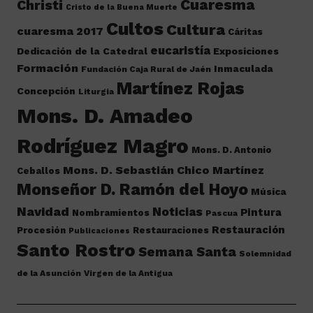
Cuaresma
Christi
Cristo de la Buena Muerte
Cultos
Cultura
cuaresma 2017
Cáritas
eucaristía
Dedicación de la Catedral
Exposiciones
Formación
Inmaculada
Fundación Caja Rural de Jaén
Martínez Rojas
Concepción
Liturgia
Mons. D. Amadeo
Rodríguez Magro
Mons. D. Antonio
Mons. D. Sebastián Chico Martínez
Ceballos
Monseñor D. Ramón del Hoyo
Música
Navidad
Noticias
Pintura
Nombramientos
Pascua
Restauración
Procesión
Restauraciones
Publicaciones
Santo Rostro
Semana Santa
Solemnidad
de la Asunción
Virgen de la Antigua