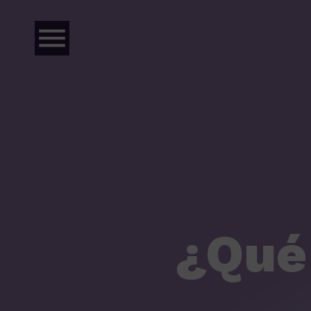
menu
¿Qué