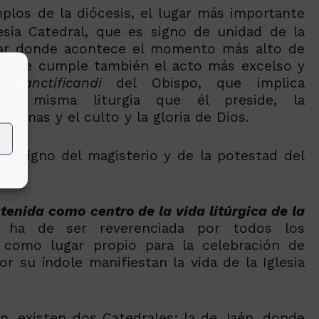
plos de la diócesis, el lugar más importante
esia Catedral, que es signo de unidad de la
lugar donde acontece el momento más alto de
is y se cumple también el acto más excelso y
 sanctificandi
del Obispo, que implica
la misma liturgia que él preside, la
ersonas y el culto y la gloria de Dios.
én signo del magisterio y de la potestad del
tenida como centro de la vida litúrgica de la
ha de ser reverenciada por todos los
 como lugar propio para la celebración de
r su índole manifiestan la vida de la Iglesia
én, existen dos Catedrales: la de Jaén, donde