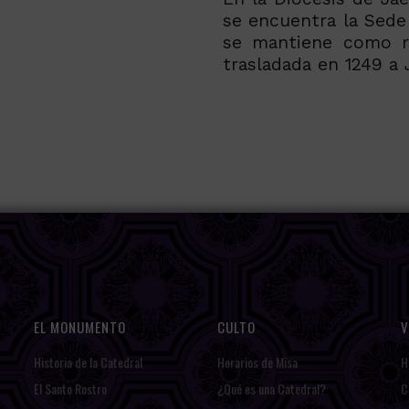
se encuentra la Sede 
se mantiene como re
trasladada en 1249 a 
EL MONUMENTO
CULTO
V
Historia de la Catedral
Horarios de Misa
H
El Santo Rostro
¿Qué es una Catedral?
C