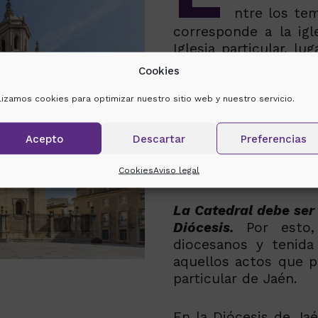
ntre los tem
corresponde a la igl
Iglesia particular, 
la vida de la dióces
Cookies
sagrado del
munus
juntamente, como 
ilizamos cookies para optimizar nuestro sitio web y nuestro servicio.
santificación de las p
Acepto
Descartar
Preferencias
La Catedral es tambi
Pastor de la diócesis.
Cookies
Aviso legal
La Catedral debe ser 
Diócesis.
Por esto, 
diocesanos y tenida
aquellos actos que po
particular de Jaén.
En la Diócesis de Ja