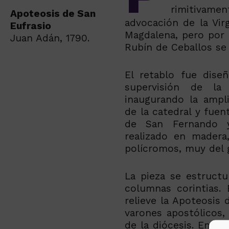
rimitivamen
Apoteosis de San
advocación de la Vir
Eufrasio
Magdalena, pero por i
Juan Adán, 1790.
Rubín de Ceballos se 
El retablo fue dise
supervisión de la
inaugurando la ampli
de la catedral y fuen
de San Fernando y
realizado en madera
polícromos, muy del 
La pieza se estructu
columnas corintias. 
relieve la Apoteosis 
varones apostólicos,
de la diócesis. En la