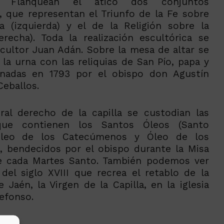
r. Flanquean el ático dos conjuntos
, que representan el Triunfo de la Fe sobre
ía (izquierda) y el de la Religión sobre la
erecha). Toda la realización escultórica se
cultor Juan Adán. Sobre la mesa de altar se
la urna con las reliquias de San Pío, papa y
onadas en 1793 por el obispo don Agustín
eballos.
eral derecho de la capilla se custodian las
que contienen los Santos Óleos (Santo
Óleo de los Catecúmenos y Óleo de los
, bendecidos por el obispo durante la Misa
e cada Martes Santo. También podemos ver
del siglo XVIII que recrea el retablo de la
 Jaén, la Virgen de la Capilla, en la iglesia
efonso.