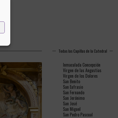
Todas las Capillas de la Catedral
Inmaculada Concepción
Virgen de las Angustias
Virgen de los Dolores
San Benito
San Eufrasio
San Fernando
San Jerónimo
San José
San Miguel
San Pedro Pascual