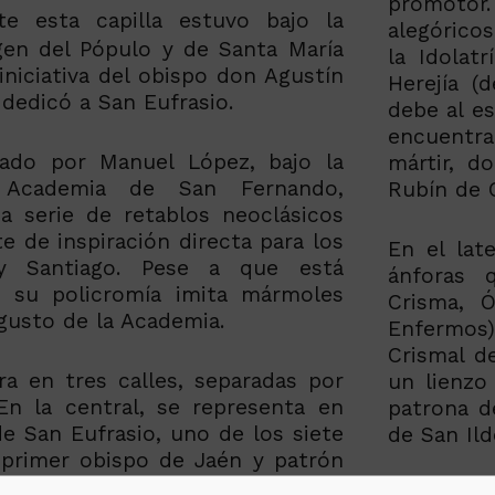
promoto
te esta capilla estuvo bajo la
alegóricos
gen del Pópulo y de Santa María
la Idolatr
niciativa del obispo don Agustín
Herejía (d
dedicó a San Eufrasio.
debe al es
encuentra 
ñado por Manuel López, bajo la
mártir, d
 Academia de San Fernando,
Rubín de C
a serie de retablos neoclásicos
te de inspiración directa para los
En el lat
 Santiago. Pese a que está
ánforas 
, su policromía imita mármoles
Crisma, 
gusto de la Academia.
Enfermos)
Crismal d
ra en tres calles, separadas por
un lienzo 
En la central, se representa en
patrona de
de San Eufrasio, uno de los siete
de San Ild
 primer obispo de Jaén y patrón
s calles laterales aparecen santos