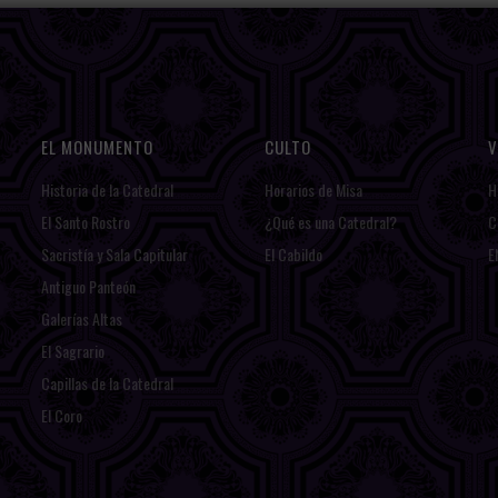
EL MONUMENTO
CULTO
V
Historia de la Catedral
Horarios de Misa
H
El Santo Rostro
¿Qué es una Catedral?
C
Sacristía y Sala Capitular
El Cabildo
E
Antiguo Panteón
Galerías Altas
El Sagrario
Capillas de la Catedral
El Coro