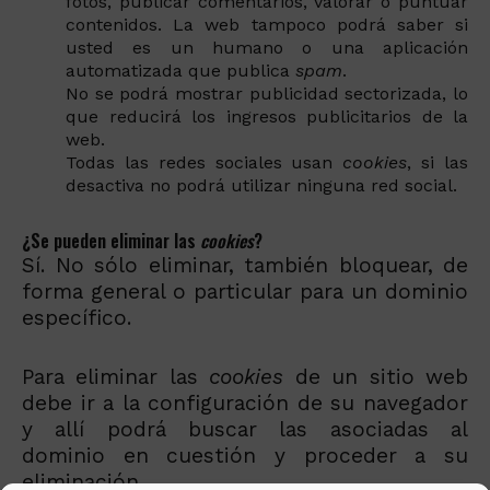
fotos, publicar comentarios, valorar o puntuar
contenidos. La web tampoco podrá saber si
usted es un humano o una aplicación
automatizada que publica
spam
.
No se podrá mostrar publicidad sectorizada, lo
que reducirá los ingresos publicitarios de la
web.
Todas las redes sociales usan
cookies
, si las
desactiva no podrá utilizar ninguna red social.
¿Se pueden eliminar las
cookies
?
Sí. No sólo eliminar, también bloquear, de
forma general o particular para un dominio
específico.
Para eliminar las
cookies
de un sitio web
debe ir a la configuración de su navegador
y allí podrá buscar las asociadas al
dominio en cuestión y proceder a su
eliminación.