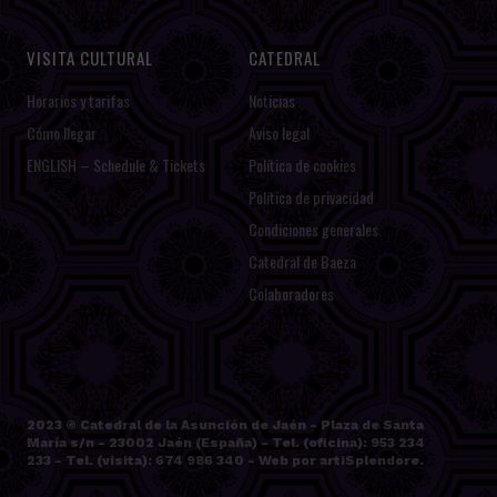
VISITA CULTURAL
CATEDRAL
Horarios y tarifas
Noticias
Cómo llegar
Aviso legal
ENGLISH – Schedule & Tickets
Política de cookies
Política de privacidad
Condiciones generales
Catedral de Baeza
Colaboradores
2023 ©
Catedral de la Asunción de Jaén
- Plaza de Santa
María s/n - 23002 Jaén (España) - Tel. (oficina): 953 234
233 - Tel. (visita): 674 986 340 - Web por
artiSplendore