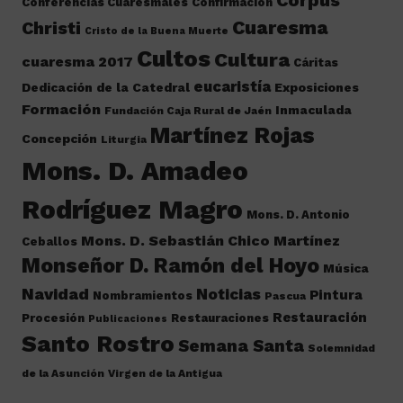
Corpus
Conferencias Cuaresmales
Confirmación
Cuaresma
Christi
Cristo de la Buena Muerte
Cultos
Cultura
cuaresma 2017
Cáritas
eucaristía
Dedicación de la Catedral
Exposiciones
Formación
Inmaculada
Fundación Caja Rural de Jaén
Martínez Rojas
Concepción
Liturgia
Mons. D. Amadeo
Rodríguez Magro
Mons. D. Antonio
Mons. D. Sebastián Chico Martínez
Ceballos
Monseñor D. Ramón del Hoyo
Música
Navidad
Noticias
Pintura
Nombramientos
Pascua
Restauración
Procesión
Restauraciones
Publicaciones
Santo Rostro
Semana Santa
Solemnidad
de la Asunción
Virgen de la Antigua