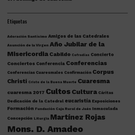
Etiquetas
Amigos de las Catedrales
Adoración Santísimo
Año Jubilar de la
Asunción de la Virgen
Misericordia
Cabildo
Concierto
Cofradías
Conferencias
Conciertos
Conferencia
Corpus
Conferencias Cuaresmales
Confirmación
Cuaresma
Christi
Cristo de la Buena Muerte
Cultos
Cultura
cuaresma 2017
Cáritas
eucaristía
Dedicación de la Catedral
Exposiciones
Formación
Inmaculada
Fundación Caja Rural de Jaén
Martínez Rojas
Concepción
Liturgia
Mons. D. Amadeo