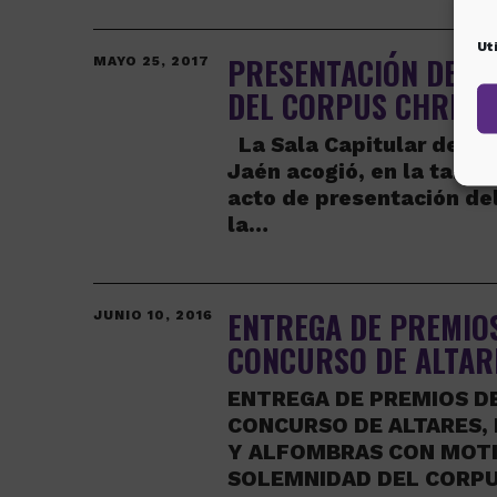
Ut
PRESENTACIÓN DEL 
MAYO 25, 2017
DEL CORPUS CHRISTI
La Sala Capitular de la
Jaén acogió, en la tarde 
acto de presentación del
la…
ENTREGA DE PREMIO
JUNIO 10, 2016
CONCURSO DE ALTAR
ENTREGA DE PREMIOS D
CONCURSO DE ALTARES,
Y ALFOMBRAS CON MOTI
SOLEMNIDAD DEL CORPU