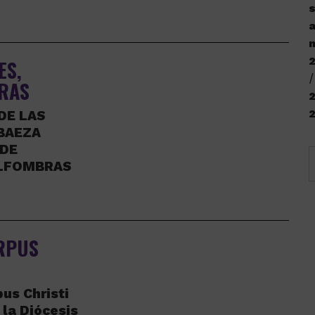
s
a
n
ES,
RAS
2
DE LAS
 BAEZA
 DE
ALFOMBRAS
RPUS
us Christi
 la Diócesis