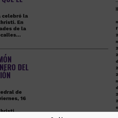
H
 celebró la
risti. En
ades de la
f
 calles…
AMÓN
d
ONERO DEL
CIÓN
d
tedral de
viernes, 16
o
hristi.…