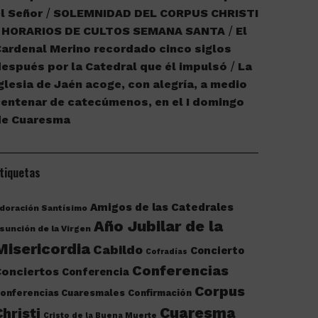
l Señor
SOLEMNIDAD DEL CORPUS CHRISTI
HORARIOS DE CULTOS SEMANA SANTA
El
ardenal Merino recordado cinco siglos
espués por la Catedral que él impulsó
La
glesia de Jaén acoge, con alegría, a medio
entenar de catecúmenos, en el I domingo
de Cuaresma
tiquetas
Amigos de las Catedrales
doración Santísimo
Año Jubilar de la
sunción de la Virgen
Misericordia
Cabildo
Concierto
Cofradías
Conferencias
onciertos
Conferencia
Corpus
onferencias Cuaresmales
Confirmación
Cuaresma
Christi
Cristo de la Buena Muerte