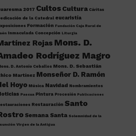
Cultos
Cultura
cuaresma 2017
Cáritas
eucaristía
edicación de la Catedral
Formación
xposiciones
Fundación Caja Rural de
Inmaculada Concepción
aén
Liturgia
Mons. D.
Martínez Rojas
Amadeo Rodríguez Magro
Mons. D. Sebastián
ons. D. Antonio Ceballos
Monseñor D. Ramón
hico Martínez
del Hoyo
Navidad
Música
Nombramientos
oticias
Pintura
Procesión
Pascua
Publicaciones
Santo
Restauración
estauraciones
Rostro
Semana Santa
Solemnidad de la
sunción
Virgen de la Antigua