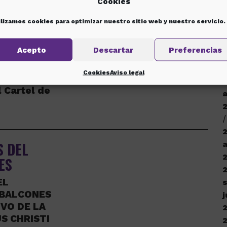
Cookies
a
e
ilizamos cookies para optimizar nuestro sitio web y nuestro servicio.
CARTEL
 2017
Acepto
Descartar
Preferencias
 Catedral de
Cookies
Aviso legal
de ayer, el
 Cartel de
S DEL
a
ES
EL
 BALCONES
j
VO DE LA
S CHRISTI