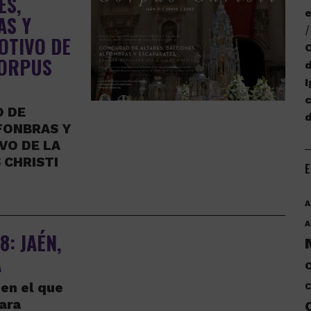
ES,
e
AS Y
OTIVO DE
C
CORPUS
d
I
c
O DE
FONBRAS Y
VO DE LA
 CHRISTI
E
A
A
: JAÉN,
A
C
 en el que
C
para