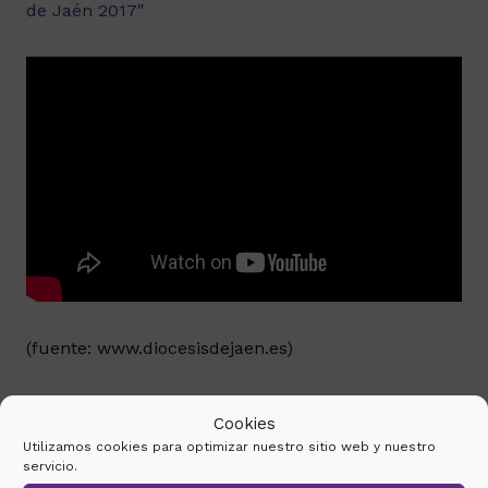
de Jaén 2017″
(fuente: www.diocesisdejaen.es)
ETIQUETAS
CORPUS CHRISTI
•
EUCARISTÍA
•
EUCARÍSTICO
•
EXALTACIÓN DEL CORPUS CHRISTI
•
RVD. D.
Cookies
RAMÓN LÓPEZ POZAS
Utilizamos cookies para optimizar nuestro sitio web y nuestro
servicio.