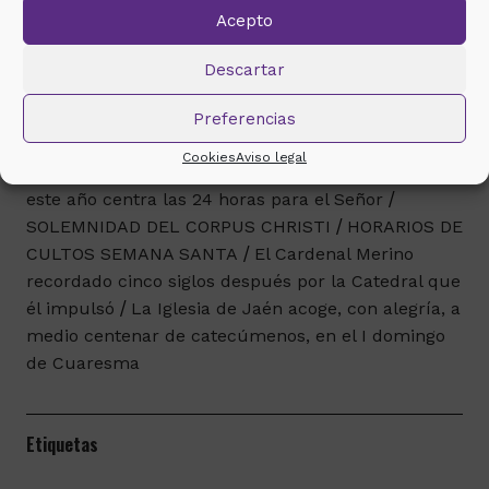
Acepto
ANTERIOR
SIGUIENTE
Descartar
Últimas noticias
Preferencias
Cookies
Aviso legal
«He venido a salvar al mundo» (Jn 12,47) lema que
este año centra las 24 horas para el Señor
SOLEMNIDAD DEL CORPUS CHRISTI
HORARIOS DE
CULTOS SEMANA SANTA
El Cardenal Merino
recordado cinco siglos después por la Catedral que
él impulsó
La Iglesia de Jaén acoge, con alegría, a
medio centenar de catecúmenos, en el I domingo
de Cuaresma
Etiquetas