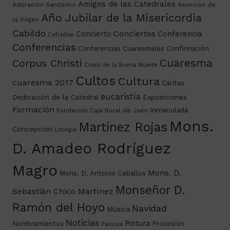
Amigos de las Catedrales
Adoración Santísimo
Asunción de
Año Jubilar de la Misericordia
la Virgen
Cabildo
Conciertos
Concierto
Conferencia
Cofradías
Conferencias
Conferencias Cuaresmales
Confirmación
Cuaresma
Corpus Christi
Cristo de la Buena Muerte
Cultos
Cultura
cuaresma 2017
Cáritas
eucaristía
Dedicación de la Catedral
Exposiciones
Formación
Inmaculada
Fundación Caja Rural de Jaén
Mons.
Martínez Rojas
Concepción
Liturgia
D. Amadeo Rodríguez
Magro
Mons. D.
Mons. D. Antonio Ceballos
Monseñor D.
Sebastián Chico Martínez
Ramón del Hoyo
Navidad
Música
Noticias
Pintura
Nombramientos
Procesión
Pascua