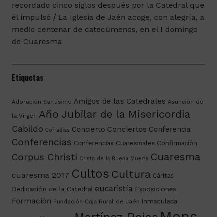
recordado cinco siglos después por la Catedral que
él impulsó
La Iglesia de Jaén acoge, con alegría, a
medio centenar de catecúmenos, en el I domingo
de Cuaresma
Etiquetas
Amigos de las Catedrales
Adoración Santísimo
Asunción de
Año Jubilar de la Misericordia
la Virgen
Cabildo
Conciertos
Concierto
Conferencia
Cofradías
Conferencias
Conferencias Cuaresmales
Confirmación
Cuaresma
Corpus Christi
Cristo de la Buena Muerte
Cultos
Cultura
cuaresma 2017
Cáritas
eucaristía
Dedicación de la Catedral
Exposiciones
Formación
Inmaculada
Fundación Caja Rural de Jaén
Mons.