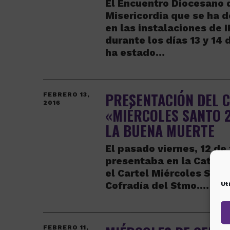
El Encuentro Diocesano 
Misericordia que se ha 
en las instalaciones de 
durante los días 13 y 14 
ha estado…
PRESENTACIÓN DEL 
FEBRERO 13,
2016
«MIÉRCOLES SANTO 2
LA BUENA MUERTE
El pasado viernes, 12 de 
presentaba en la Catedr
el Cartel Miércoles Sant
Cofradía del Stmo.…
Ut
FEBRERO 11,