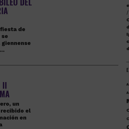
BILEO DEL
e
RIA
C
d
 fiesta de
I
 se
c
l giennense
O…
E
II
A
SMA
A
ero, un
recibido el
C
mación en
C
a