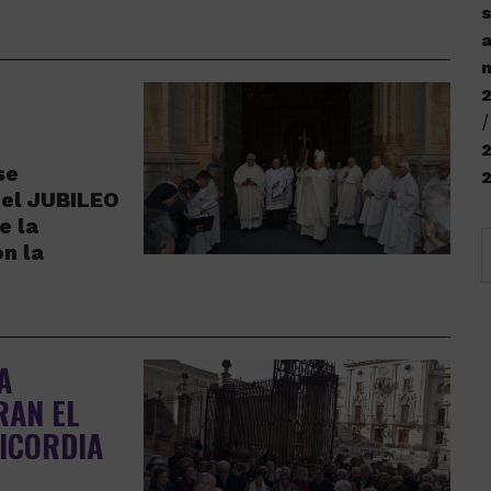
s
a
n
2
se
 el JUBILEO
e la
on la
A
RAN EL
RICORDIA