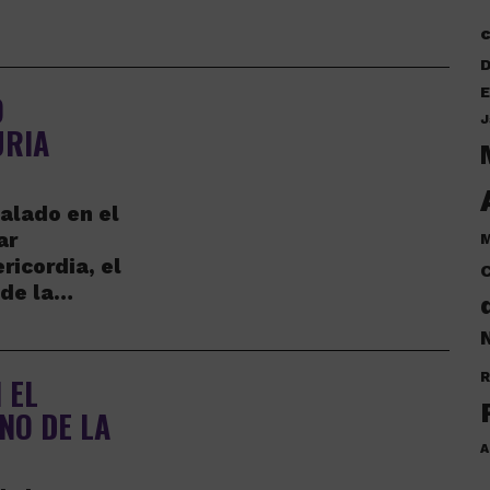
D
E
O
J
URIA
alado en el
ar
M
ricordia, el
C
 de la…
N
R
 EL
NO DE LA
A