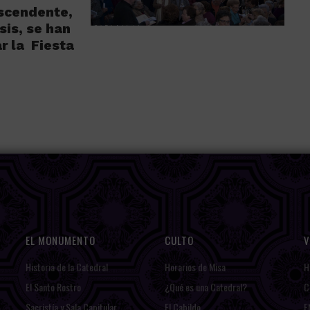
scendente,
sis, se han
r la Fiesta
EL MONUMENTO
CULTO
V
Historia de la Catedral
Horarios de Misa
H
El Santo Rostro
¿Qué es una Catedral?
C
Sacristía y Sala Capitular
El Cabildo
E