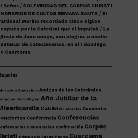
l Señor
SOLEMNIDAD DEL CORPUS CHRISTI
HORARIOS DE CULTOS SEMANA SANTA
El
ardenal Merino recordado cinco siglos
espués por la Catedral que él impulsó
La
glesia de Jaén acoge, con alegría, a medio
entenar de catecúmenos, en el I domingo
de Cuaresma
tiquetas
Amigos de las Catedrales
doración Santísimo
Año Jubilar de la
sunción de la Virgen
Misericordia
Cabildo
Concierto
Cofradías
Conferencias
onciertos
Conferencia
Corpus
onferencias Cuaresmales
Confirmación
Cuaresma
Christi
Cristo de la Buena Muerte