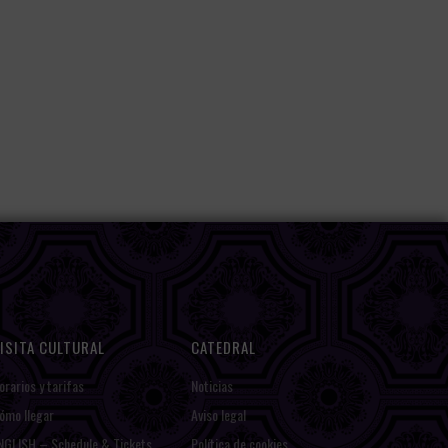
ISITA CULTURAL
CATEDRAL
orarios y tarifas
Noticias
ómo llegar
Aviso legal
NGLISH – Schedule & Tickets
Política de cookies