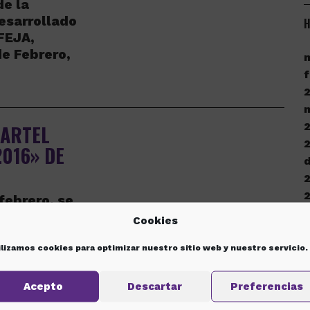
de la
desarrollado
H
IFEJA,
de Febrero,
f
CARTEL
016» DE
d
febrero, se
al de Jaén
Cookies
d
o 2016 de la
ilizamos cookies para optimizar nuestro sitio web y nuestro servicio.
o
Acepto
Descartar
Preferencias