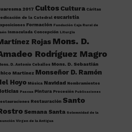
Cultos
Cultura
cuaresma 2017
Cáritas
eucaristía
edicación de la Catedral
Formación
xposiciones
Fundación Caja Rural de
Inmaculada Concepción
aén
Liturgia
Mons. D.
Martínez Rojas
Amadeo Rodríguez Magro
Mons. D. Sebastián
ons. D. Antonio Ceballos
Monseñor D. Ramón
hico Martínez
del Hoyo
Navidad
Música
Nombramientos
oticias
Pintura
Procesión
Pascua
Publicaciones
Santo
Restauración
estauraciones
Rostro
Semana Santa
Solemnidad de la
sunción
Virgen de la Antigua