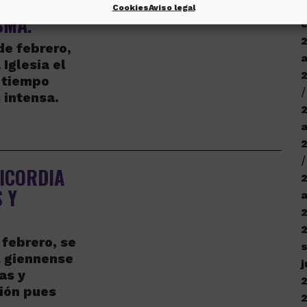
A:
a
Cookies
Aviso legal
SMA.
e
de febrero,
Iglesia el
 tiempo
 intensa.
RICORDIA
 Y
a
 febrero, se
l giennense
j
as y
ión pues