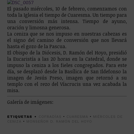
El pasado miércoles, 10 de febrero, comenzamos con
toda la Iglesia el tiempo de Cuaresma. Un tiempo para
una conversión más intensa. Tiempo de ayuno,
oración y limosna generosa.
La ceniza que se nos impuso en nuestras cabezas es
el signo del camino de conversión que nos llevará
hasta el gozo de la Pascua.
El Obispo de la Diócesis, D. Ramón del Hoyo, presidió
la Eucaristía a las 20 horas en la Catedral, donde se
impuso la ceniza a los fieles congregados. Para este
día, se desplazó desde la Basílica de San Ildefonso la
imagen de Jesús Preso, imagen que retornó a su
templo con el rezo del Víacrucis una vez acabada la
misa.
Galería de imágenes:
ETIQUETAS
COFRADÍAS
•
CUARESMA
•
MIÉRCOLES DE
CENIZA
•
MONSEÑOR D. RAMÓN DEL HOYO