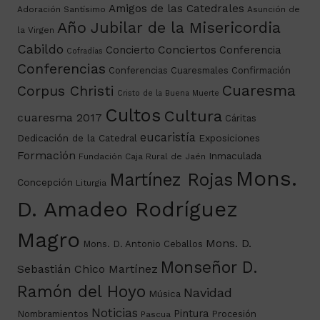
Amigos de las Catedrales
Adoración Santísimo
Asunción de
Año Jubilar de la Misericordia
la Virgen
Cabildo
Conciertos
Concierto
Conferencia
Cofradías
Conferencias
Conferencias Cuaresmales
Confirmación
Cuaresma
Corpus Christi
Cristo de la Buena Muerte
Cultos
Cultura
cuaresma 2017
Cáritas
eucaristía
Dedicación de la Catedral
Exposiciones
Formación
Inmaculada
Fundación Caja Rural de Jaén
Mons.
Martínez Rojas
Concepción
Liturgia
D. Amadeo Rodríguez
Magro
Mons. D.
Mons. D. Antonio Ceballos
Monseñor D.
Sebastián Chico Martínez
Ramón del Hoyo
Navidad
Música
Noticias
Pintura
Nombramientos
Procesión
Pascua