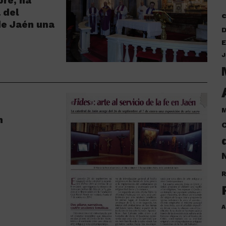
bre, ha
a del
de Jaén una
D
E
J
M
n
C
N
R
A