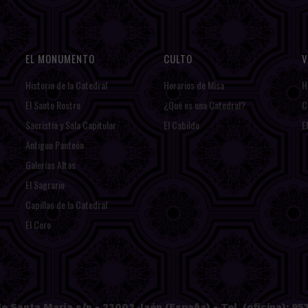
EL MONUMENTO
CULTO
V
Historia de la Catedral
Horarios de Misa
H
El Santo Rostro
¿Qué es una Catedral?
C
Sacristía y Sala Capitular
El Cabildo
E
Antiguo Panteón
Galerías Altas
El Sagrario
Capillas de la Catedral
El Coro
e Santa María s/n - 23002 Jaén (España) - Tel. (oficina): 953 