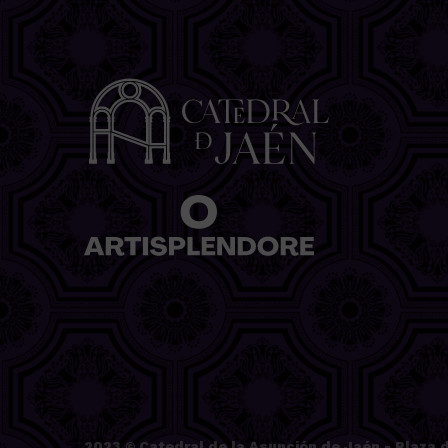
2023 ©
Catedral de la Asunción de Jaén
- Plaza d