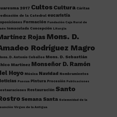
Cultos
Cultura
cuaresma 2017
Cáritas
eucaristía
edicación de la Catedral
Formación
xposiciones
Fundación Caja Rural de
Inmaculada Concepción
aén
Liturgia
Mons. D.
Martínez Rojas
Amadeo Rodríguez Magro
Mons. D. Sebastián
ons. D. Antonio Ceballos
Monseñor D. Ramón
hico Martínez
del Hoyo
Navidad
Música
Nombramientos
oticias
Pintura
Procesión
Pascua
Publicaciones
Santo
Restauración
estauraciones
Rostro
Semana Santa
Solemnidad de la
sunción
Virgen de la Antigua