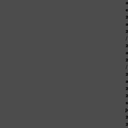
a
e
a
j