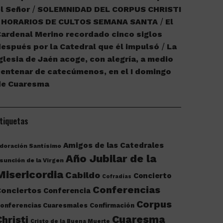
l Señor
SOLEMNIDAD DEL CORPUS CHRISTI
HORARIOS DE CULTOS SEMANA SANTA
El
ardenal Merino recordado cinco siglos
espués por la Catedral que él impulsó
La
glesia de Jaén acoge, con alegría, a medio
entenar de catecúmenos, en el I domingo
de Cuaresma
tiquetas
Amigos de las Catedrales
doración Santísimo
Año Jubilar de la
sunción de la Virgen
Misericordia
Cabildo
Concierto
Cofradías
Conferencias
onciertos
Conferencia
Corpus
onferencias Cuaresmales
Confirmación
Cuaresma
Christi
Cristo de la Buena Muerte