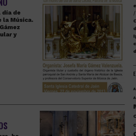
NO
e
 día de
e la Música.
C
a Gámez
d
ular y
I
c
E
A
A
C
OS
C