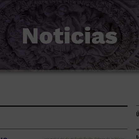
Noticias
Ú
«
l