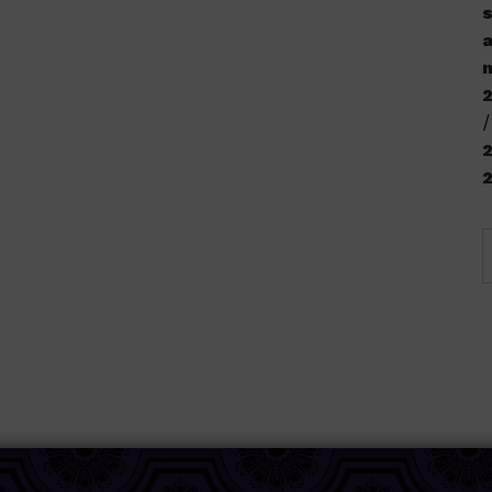
s
a
n
2