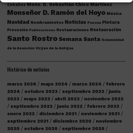
Mons. D. Sebastián Chico Martínez
Ceballos
Monseñor D. Ramón del Hoyo
Música
Navidad
Noticias
Pintura
Nombramientos
Pascua
Restauración
Procesión
Restauraciones
Publicaciones
Santo Rostro
Semana Santa
Solemnidad
de la Asunción
Virgen de la Antigua
Histórico de noticias
marzo 2026
mayo 2024
marzo 2024
febrero
2024
octubre 2023
septiembre 2023
junio
2023
mayo 2023
abril 2023
noviembre 2022
septiembre 2022
junio 2022
febrero 2022
enero 2022
diciembre 2021
noviembre 2021
septiembre 2021
diciembre 2020
noviembre
2020
octubre 2020
septiembre 2020