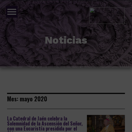
menu
Noticias
Mes:
mayo 2020
La Catedral de Jaén celebra la
Solemnidad de la Ascensión del Señor,
con una Eucaristía presidida por el