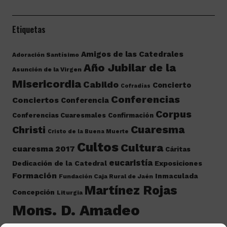
Etiquetas
Amigos de las Catedrales
Adoración Santísimo
Año Jubilar de la
Asunción de la Virgen
Misericordia
Cabildo
Concierto
Cofradías
Conferencias
Conciertos
Conferencia
Corpus
Conferencias Cuaresmales
Confirmación
Cuaresma
Christi
Cristo de la Buena Muerte
Cultos
Cultura
cuaresma 2017
Cáritas
eucaristía
Dedicación de la Catedral
Exposiciones
Formación
Inmaculada
Fundación Caja Rural de Jaén
Martínez Rojas
Concepción
Liturgia
Mons. D. Amadeo