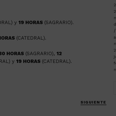
2
2
m
DRAL) y
19 HORAS
(SAGRARIO).
d
a
HORAS
(CATEDRAL).
n
2
.30 HORAS
(SAGRARIO),
12
j
RAL) y
19 HORAS
(CATEDRAL).
f
n
SIGUIENTE