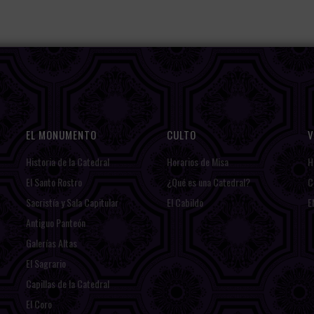
EL MONUMENTO
CULTO
V
Historia de la Catedral
Horarios de Misa
H
El Santo Rostro
¿Qué es una Catedral?
C
Sacristía y Sala Capitular
El Cabildo
E
Antiguo Panteón
Galerías Altas
El Sagrario
Capillas de la Catedral
El Coro