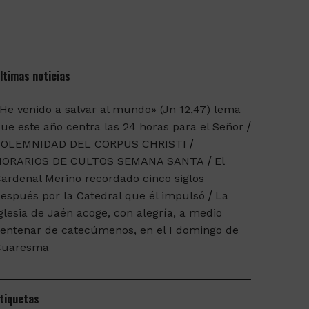
ltimas noticias
He venido a salvar al mundo» (Jn 12,47) lema
ue este año centra las 24 horas para el Señor
SOLEMNIDAD DEL CORPUS CHRISTI
HORARIOS DE CULTOS SEMANA SANTA
El
ardenal Merino recordado cinco siglos
espués por la Catedral que él impulsó
La
glesia de Jaén acoge, con alegría, a medio
entenar de catecúmenos, en el I domingo de
Cuaresma
tiquetas