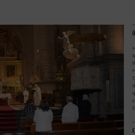
Ú
«
q
C
d
I
c
E