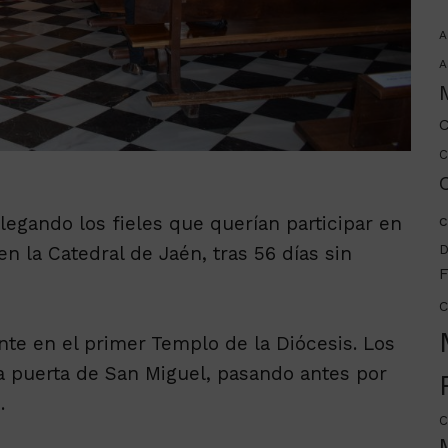
A
A
C
C
C
c
legando los fieles que querían participar en
D
n la Catedral de Jaén, tras 56 días sin
F
C
nte en el primer Templo de la Diócesis. Los
la puerta de San Miguel, pasando antes por
.
C