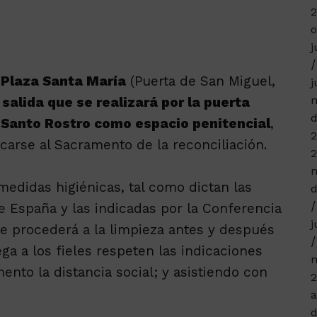
o
j
 Plaza Santa María
(Puerta de San Miguel,
j
m
a
salida que se realizará por la puerta
d
l Santo Rostro como espacio penitencial
,
2
carse al Sacramento de la reconciliación.
2
m
medidas higiénicas, tal como dictan las
d
e España y las indicadas por la Conferencia
j
e procederá a la limpieza antes y después
ega a los fieles respeten las indicaciones
n
to la distancia social; y asistiendo con
2
a
d