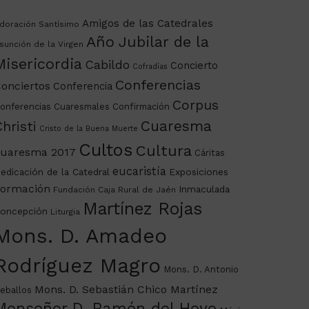
Amigos de las Catedrales
doración Santísimo
Año Jubilar de la
sunción de la Virgen
Misericordia
Cabildo
Concierto
Cofradías
Conferencias
onciertos
Conferencia
Corpus
onferencias Cuaresmales
Confirmación
Cuaresma
hristi
Cristo de la Buena Muerte
Cultos
Cultura
uaresma 2017
Cáritas
eucaristía
edicación de la Catedral
Exposiciones
ormación
Inmaculada
Fundación Caja Rural de Jaén
Martínez Rojas
oncepción
Liturgia
Mons. D. Amadeo
Rodríguez Magro
Mons. D. Antonio
Mons. D. Sebastián Chico Martínez
eballos
Monseñor D. Ramón del Hoyo