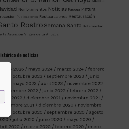
Música
Navidad
Noticias
Pintura
Nombramientos
Pascua
Restauración
rocesión
Restauraciones
Publicaciones
Santo Rostro
Semana Santa
Solemnidad
e la Asunción
Virgen de la Antigua
istórico de noticias
arzo 2026
mayo 2024
marzo 2024
febrero
2024
octubre 2023
septiembre 2023
junio
023
mayo 2023
abril 2023
noviembre 2022
septiembre 2022
junio 2022
febrero 2022
nero 2022
diciembre 2021
noviembre 2021
eptiembre 2021
diciembre 2020
noviembre
2020
octubre 2020
septiembre 2020
agosto
2020
julio 2020
junio 2020
mayo 2020
bril 2020
marzo 2020
febrero 2020
enero