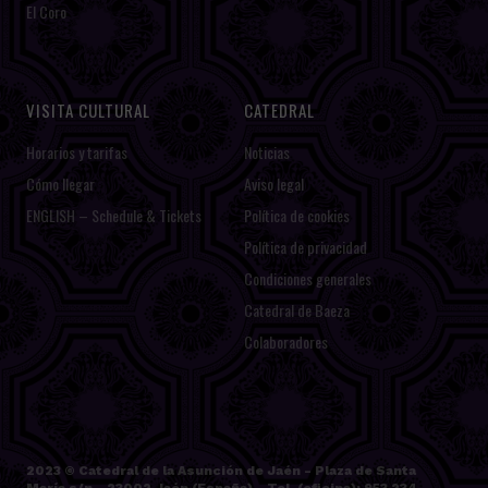
El Coro
VISITA CULTURAL
CATEDRAL
Horarios y tarifas
Noticias
Cómo llegar
Aviso legal
ENGLISH – Schedule & Tickets
Política de cookies
Política de privacidad
Condiciones generales
Catedral de Baeza
Colaboradores
2023 ©
Catedral de la Asunción de Jaén
- Plaza de Santa
María s/n - 23002 Jaén (España) - Tel. (oficina): 953 234