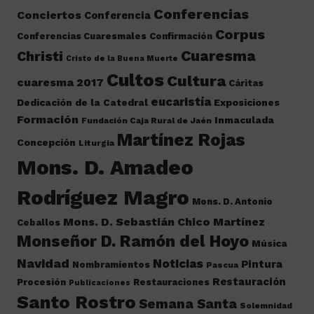
Conferencias
Conciertos
Conferencia
Corpus
Conferencias Cuaresmales
Confirmación
Cuaresma
Christi
Cristo de la Buena Muerte
Cultos
Cultura
cuaresma 2017
Cáritas
eucaristía
Dedicación de la Catedral
Exposiciones
Formación
Inmaculada
Fundación Caja Rural de Jaén
Martínez Rojas
Concepción
Liturgia
Mons. D. Amadeo
Rodríguez Magro
Mons. D. Antonio
Mons. D. Sebastián Chico Martínez
Ceballos
Monseñor D. Ramón del Hoyo
Música
Navidad
Noticias
Pintura
Nombramientos
Pascua
Restauración
Procesión
Restauraciones
Publicaciones
Santo Rostro
Semana Santa
Solemnidad