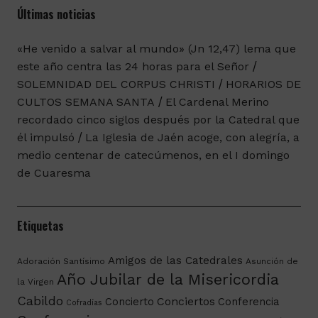
Últimas noticias
«He venido a salvar al mundo» (Jn 12,47) lema que
este año centra las 24 horas para el Señor
SOLEMNIDAD DEL CORPUS CHRISTI
HORARIOS DE
CULTOS SEMANA SANTA
El Cardenal Merino
recordado cinco siglos después por la Catedral que
él impulsó
La Iglesia de Jaén acoge, con alegría, a
medio centenar de catecúmenos, en el I domingo
de Cuaresma
Etiquetas
Amigos de las Catedrales
Adoración Santísimo
Asunción de
Año Jubilar de la Misericordia
la Virgen
Cabildo
Conciertos
Concierto
Conferencia
Cofradías