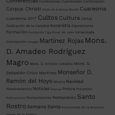
Conferencias
Conferencias Cuaresmales
Confirmación
Cuaresma
Corpus Christi
Cristo de la Buena Muerte
Cultos
Cultura
cuaresma 2017
Cáritas
eucaristía
Dedicación de la Catedral
Exposiciones
Formación
Inmaculada
Fundación Caja Rural de Jaén
Mons.
Martínez Rojas
Concepción
Liturgia
D. Amadeo Rodríguez
Magro
Mons. D.
Mons. D. Antonio Ceballos
Monseñor D.
Sebastián Chico Martínez
Ramón del Hoyo
Navidad
Música
Noticias
Pintura
Nombramientos
Procesión
Pascua
Santo
Restauración
Restauraciones
Publicaciones
Rostro
Semana Santa
Solemnidad de la Asunción
Virgen de la Antigua