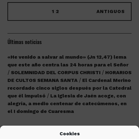
1
2
ANTIGUOS
Últimas noticias
«He venido a salvar al mundo» (Jn 12,47) lema
que este año centra las 24 horas para el Señor
SOLEMNIDAD DEL CORPUS CHRISTI
HORARIOS
DE CULTOS SEMANA SANTA
El Cardenal Merino
recordado cinco siglos después por la Catedral
que él impulsó
La Iglesia de Jaén acoge, con
alegría, a medio centenar de catecúmenos, en
el I domingo de Cuaresma
Etiquetas
Cookies