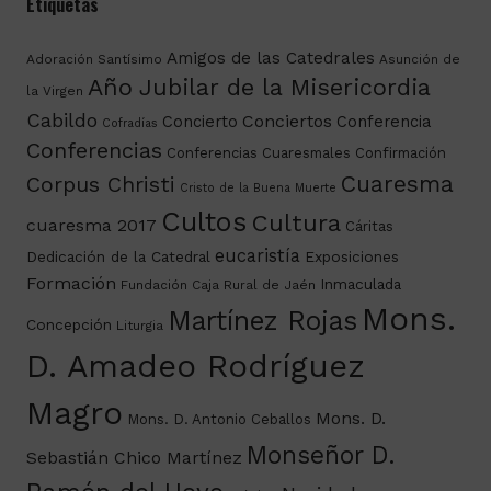
Etiquetas
Amigos de las Catedrales
Adoración Santísimo
Asunción de
Año Jubilar de la Misericordia
la Virgen
Cabildo
Conciertos
Concierto
Conferencia
Cofradías
Conferencias
Conferencias Cuaresmales
Confirmación
Cuaresma
Corpus Christi
Cristo de la Buena Muerte
Cultos
Cultura
cuaresma 2017
Cáritas
eucaristía
Dedicación de la Catedral
Exposiciones
Formación
Inmaculada
Fundación Caja Rural de Jaén
Mons.
Martínez Rojas
Concepción
Liturgia
D. Amadeo Rodríguez
Magro
Mons. D.
Mons. D. Antonio Ceballos
Monseñor D.
Sebastián Chico Martínez