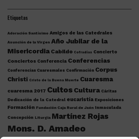
Etiquetas
Amigos de las Catedrales
Adoración Santísimo
Año Jubilar de la
Asunción de la Virgen
Misericordia
Cabildo
Concierto
Cofradías
Conferencias
Conciertos
Conferencia
Corpus
Conferencias Cuaresmales
Confirmación
Cuaresma
Christi
Cristo de la Buena Muerte
Cultos
Cultura
cuaresma 2017
Cáritas
eucaristía
Dedicación de la Catedral
Exposiciones
Formación
Inmaculada
Fundación Caja Rural de Jaén
Martínez Rojas
Concepción
Liturgia
Mons. D. Amadeo