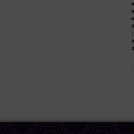
s
a
n
2