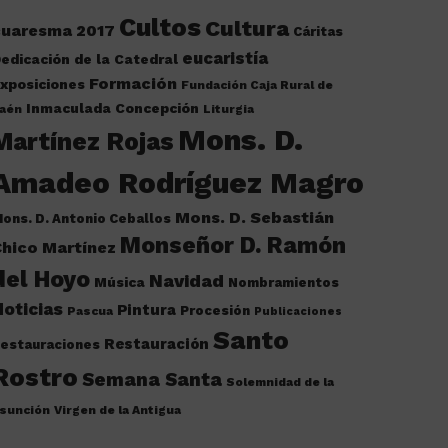
Cultos
Cultura
cuaresma 2017
Cáritas
eucaristía
edicación de la Catedral
Formación
xposiciones
Fundación Caja Rural de
Inmaculada Concepción
aén
Liturgia
Mons. D.
Martínez Rojas
Amadeo Rodríguez Magro
Mons. D. Sebastián
ons. D. Antonio Ceballos
Monseñor D. Ramón
hico Martínez
del Hoyo
Navidad
Música
Nombramientos
oticias
Pintura
Procesión
Pascua
Publicaciones
Santo
Restauración
estauraciones
Rostro
Semana Santa
Solemnidad de la
sunción
Virgen de la Antigua