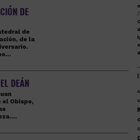
e
CIÓN DE
C
d
atedral de
I
ación, de la
c
iversario.
spo…
E
EL DEÁN
A
Juan
e el Obispo,
A
as
aeza.…
C
C