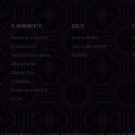
EL MONUMENTO
CULTO
V
Historia de la Catedral
Horarios de Misa
H
El Santo Rostro
¿Qué es una Catedral?
C
Sacristía y Sala Capitular
El Cabildo
E
Antiguo Panteón
Galerías Altas
El Sagrario
Capillas de la Catedral
El Coro
e Santa María s/n - 23002 Jaén (España) - Tel. (oficina): 953 