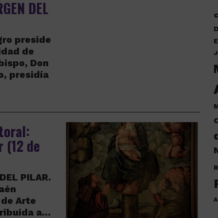
RGEN DEL
D
ro preside
E
vidad de
J
Obispo, Don
, presidía
M
C
toral:
r (12 de
N
R
DEL PILAR.
Jaén
 de Arte
A
tribuida a…