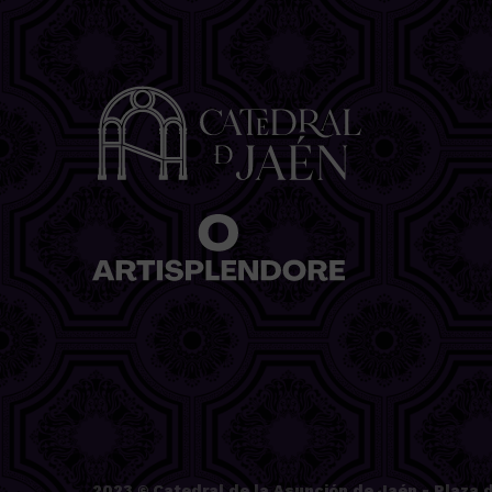
2023 ©
Catedral de la Asunción de Jaén
- Plaza d