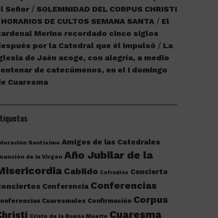
l Señor
SOLEMNIDAD DEL CORPUS CHRISTI
HORARIOS DE CULTOS SEMANA SANTA
El
ardenal Merino recordado cinco siglos
espués por la Catedral que él impulsó
La
glesia de Jaén acoge, con alegría, a medio
entenar de catecúmenos, en el I domingo
de Cuaresma
tiquetas
Amigos de las Catedrales
doración Santísimo
Año Jubilar de la
sunción de la Virgen
Misericordia
Cabildo
Concierto
Cofradías
Conferencias
onciertos
Conferencia
Corpus
onferencias Cuaresmales
Confirmación
Cuaresma
Christi
Cristo de la Buena Muerte