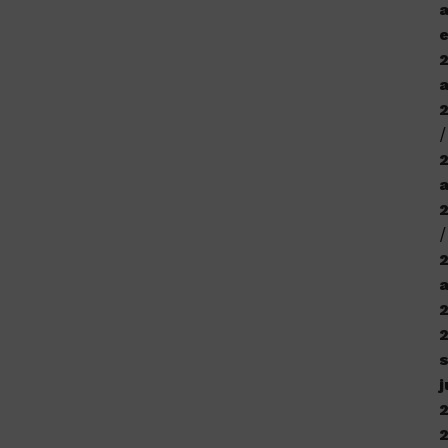
a
e
a
j