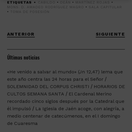
ETIQUETAS
CABILDO
•
DEÁN
•
MARTÍNEZ ROJAS
•
MONS. D. AMADEO RODRÍGUEZ MAGRO
•
SALA CAPITULAR
•
TOMA DE POSESIÓN
ANTERIOR
SIGUIENTE
Últimas noticias
«He venido a salvar al mundo» (Jn 12,47) lema que
este año centra las 24 horas para el Señor
SOLEMNIDAD DEL CORPUS CHRISTI
HORARIOS DE
CULTOS SEMANA SANTA
El Cardenal Merino
recordado cinco siglos después por la Catedral que
él impulsó
La Iglesia de Jaén acoge, con alegría, a
medio centenar de catecúmenos, en el I domingo
de Cuaresma