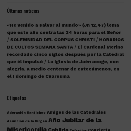
Últimas noticias
«He venido a salvar al mundo» (Jn 12,47) lema
que este año centra las 24 horas para el Señor
SOLEMNIDAD DEL CORPUS CHRISTI
HORARIOS
DE CULTOS SEMANA SANTA
El Cardenal Merino
recordado cinco siglos después por la Catedral
que él impulsó
La Iglesia de Jaén acoge, con
alegría, a medio centenar de catecúmenos, en
el I domingo de Cuaresma
Etiquetas
Amigos de las Catedrales
Adoración Santísimo
Año Jubilar de la
Asunción de la Virgen
Misericordia
Cabildo
Concierto
Cofradías