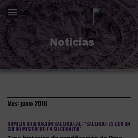
menu
Noticias
Mes:
junio 2018
HOMILÍA ORDENACIÓN SACERDOTAL: “SACERDOTES CON UN
SUEÑO MISIONERO EN SU CORAZÓN”
Tres historias de predilección de Dios