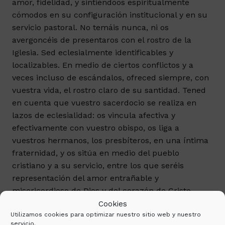
amor, fidelidad, y sintiéndoos espiritualmente
cómodos en su configuración institucional y en su
servicio pastoral. No temáis nunca, ni os
avergoncéis de presentaros con el rostro de la
Iglesia. Sed eclesialmente identificables y
localizables. En medio de ciertos conflictos y a
veces incluso de escándalos, ofreced siempre, con
vuestra vida, el rostro claro de su santidad. Tened
en cuenta que vuestro sacerdocio se realiza en
lazos de eclesialidad: os vincula afectiva y
efectivamente con vuestro obispo, os liga a
vuestros hermanos, los presbíteros, en una íntima
fraternidad, y os sitúa en medio del pueblo
cristiano y a su servicio, entre los que seréis
representación del amor entrañable y
misericordioso de Dios y del corazón de Cristo.
Cookies
Utilizamos cookies para optimizar nuestro sitio web y nuestro
La Eucaristía fragua nuestra
servicio.