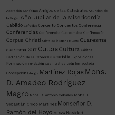
Amigos de las Catedrales
Adoración Santísimo
Asunción de
Año Jubilar de la Misericordia
la Virgen
Cabildo
Conciertos
Concierto
Conferencia
Cofradías
Conferencias
Conferencias Cuaresmales
Confirmación
Cuaresma
Corpus Christi
Cristo de la Buena Muerte
Cultos
Cultura
cuaresma 2017
Cáritas
eucaristía
Dedicación de la Catedral
Exposiciones
Formación
Inmaculada
Fundación Caja Rural de Jaén
Mons.
Martínez Rojas
Concepción
Liturgia
D. Amadeo Rodríguez
Magro
Mons. D.
Mons. D. Antonio Ceballos
Monseñor D.
Sebastián Chico Martínez
Ramón del Hoyo
Navidad
Música