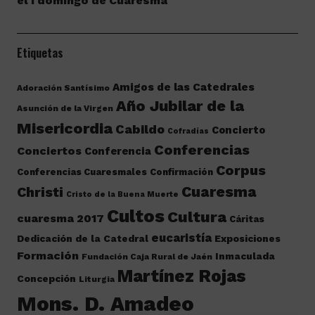
el I domingo de Cuaresma
Etiquetas
Amigos de las Catedrales
Adoración Santísimo
Año Jubilar de la
Asunción de la Virgen
Misericordia
Cabildo
Concierto
Cofradías
Conferencias
Conciertos
Conferencia
Corpus
Conferencias Cuaresmales
Confirmación
Cuaresma
Christi
Cristo de la Buena Muerte
Cultos
Cultura
cuaresma 2017
Cáritas
eucaristía
Dedicación de la Catedral
Exposiciones
Formación
Inmaculada
Fundación Caja Rural de Jaén
Martínez Rojas
Concepción
Liturgia
Mons. D. Amadeo