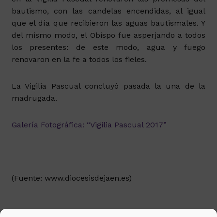
bautismo, con las candelas encendidas, al igual
que el día que recibieron las aguas bautismales. Y
del mismo modo, el Obispo fue asperjando a todos
los presentes: de este modo, agua y fuego
renovaron en la fe a todos los fieles.
La Vigilia Pascual concluyó pasada la una de la
madrugada.
Galería Fotográfica: “Vigilia Pascual 2017”
(Fuente: www.diocesisdejaen.es)