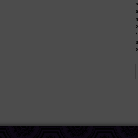
s
a
n
2