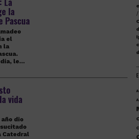
 La
e
ge la
e Pascua
C
d
 Amadeo
I
a el
c
 la
ascua.
día, le…
E
sto
A
la vida
A
 año dio
C
esucitado
C
a Catedral