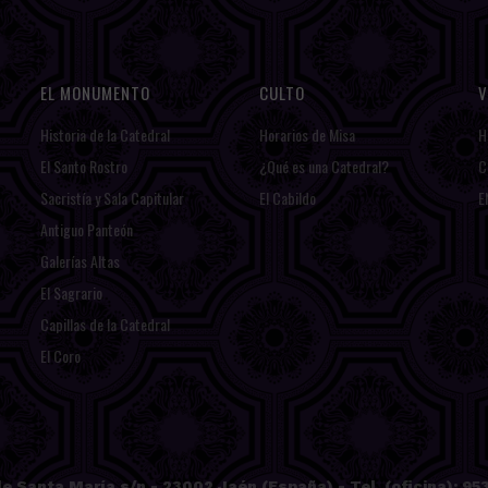
EL MONUMENTO
CULTO
V
Historia de la Catedral
Horarios de Misa
H
El Santo Rostro
¿Qué es una Catedral?
C
Sacristía y Sala Capitular
El Cabildo
E
Antiguo Panteón
Galerías Altas
El Sagrario
Capillas de la Catedral
El Coro
e Santa María s/n - 23002 Jaén (España) - Tel. (oficina): 953 