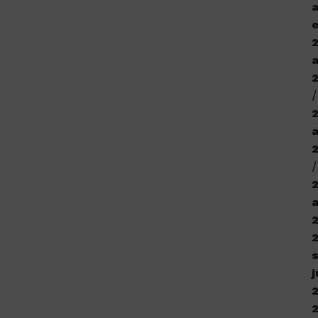
a
e
a
j