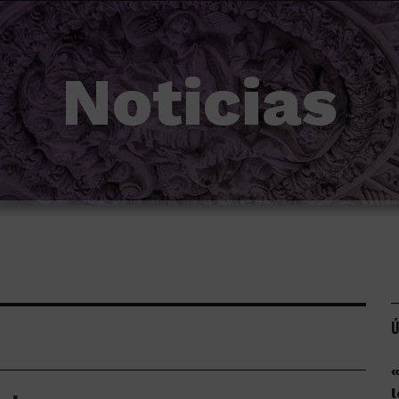
Noticias
Ú
«
l