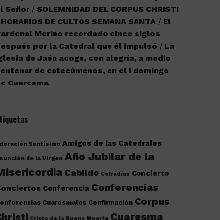
l Señor
SOLEMNIDAD DEL CORPUS CHRISTI
HORARIOS DE CULTOS SEMANA SANTA
El
ardenal Merino recordado cinco siglos
espués por la Catedral que él impulsó
La
glesia de Jaén acoge, con alegría, a medio
entenar de catecúmenos, en el I domingo
de Cuaresma
tiquetas
Amigos de las Catedrales
doración Santísimo
Año Jubilar de la
sunción de la Virgen
Misericordia
Cabildo
Concierto
Cofradías
Conferencias
onciertos
Conferencia
Corpus
onferencias Cuaresmales
Confirmación
Cuaresma
Christi
Cristo de la Buena Muerte