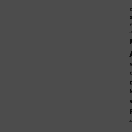
D
E
J
M
C
N
R
A