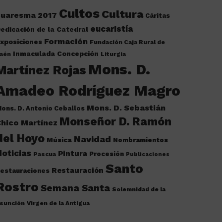
Cultos
Cultura
cuaresma 2017
Cáritas
eucaristía
edicación de la Catedral
Formación
xposiciones
Fundación Caja Rural de
Inmaculada Concepción
aén
Liturgia
Mons. D.
Martínez Rojas
Amadeo Rodríguez Magro
Mons. D. Sebastián
ons. D. Antonio Ceballos
Monseñor D. Ramón
hico Martínez
del Hoyo
Navidad
Música
Nombramientos
oticias
Pintura
Procesión
Pascua
Publicaciones
Santo
Restauración
estauraciones
Rostro
Semana Santa
Solemnidad de la
sunción
Virgen de la Antigua