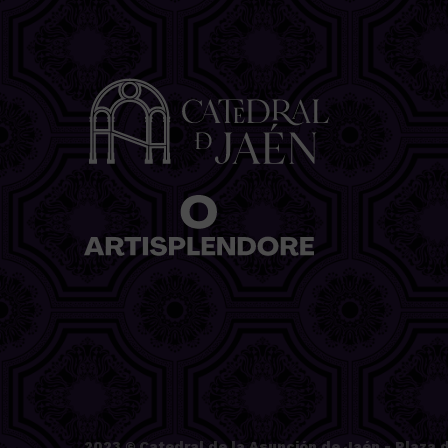
2023 ©
Catedral de la Asunción de Jaén
- Plaza d