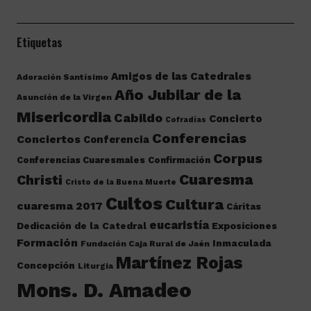
Etiquetas
Amigos de las Catedrales
Adoración Santísimo
Año Jubilar de la
Asunción de la Virgen
Misericordia
Cabildo
Concierto
Cofradías
Conferencias
Conciertos
Conferencia
Corpus
Conferencias Cuaresmales
Confirmación
Cuaresma
Christi
Cristo de la Buena Muerte
Cultos
Cultura
cuaresma 2017
Cáritas
eucaristía
Dedicación de la Catedral
Exposiciones
Formación
Inmaculada
Fundación Caja Rural de Jaén
Martínez Rojas
Concepción
Liturgia
Mons. D. Amadeo