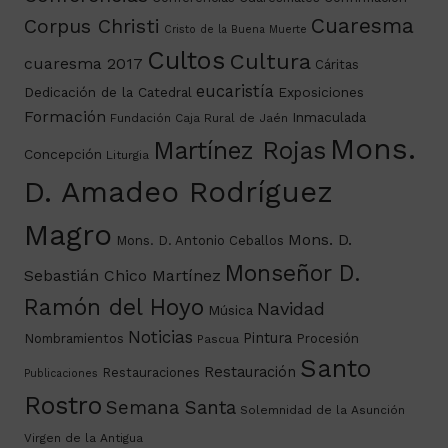
Cuaresma
Corpus Christi
Cristo de la Buena Muerte
Cultos
Cultura
cuaresma 2017
Cáritas
eucaristía
Dedicación de la Catedral
Exposiciones
Formación
Inmaculada
Fundación Caja Rural de Jaén
Mons.
Martínez Rojas
Concepción
Liturgia
D. Amadeo Rodríguez
Magro
Mons. D.
Mons. D. Antonio Ceballos
Monseñor D.
Sebastián Chico Martínez
Ramón del Hoyo
Navidad
Música
Noticias
Pintura
Nombramientos
Procesión
Pascua
Santo
Restauración
Restauraciones
Publicaciones
Rostro
Semana Santa
Solemnidad de la Asunción
Virgen de la Antigua