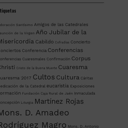
tiquetas
Amigos de las Catedrales
doración Santísimo
Año Jubilar de la
sunción de la Virgen
Misericordia
Cabildo
Concierto
Cofradías
Conferencias
onciertos
Conferencia
Corpus
onferencias Cuaresmales
Confirmación
Cuaresma
hristi
Cristo de la Buena Muerte
Cultos
Cultura
uaresma 2017
Cáritas
eucaristía
edicación de la Catedral
Exposiciones
ormación
Inmaculada
Fundación Caja Rural de Jaén
Martínez Rojas
oncepción
Liturgia
Mons. D. Amadeo
Rodríguez Magro
Mons. D. Antonio