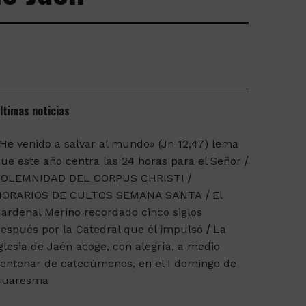
ltimas noticias
He venido a salvar al mundo» (Jn 12,47) lema
ue este año centra las 24 horas para el Señor
SOLEMNIDAD DEL CORPUS CHRISTI
HORARIOS DE CULTOS SEMANA SANTA
El
ardenal Merino recordado cinco siglos
espués por la Catedral que él impulsó
La
glesia de Jaén acoge, con alegría, a medio
entenar de catecúmenos, en el I domingo de
Cuaresma