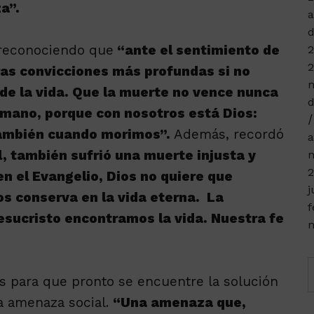
a”.
a
d
 reconociendo que
“ante el sentimiento de
2
2
ras convicciones más profundas si no
m
de la vida. Que la muerte no vence nunca
d
umano, porque con nosotros está Dios:
también cuando morimos”.
Además, recordó
a
 también sufrió una muerte injusta y
n
2
 el Evangelio, Dios no quiere que
j
os conserva en la vida eterna. La
f
esucristo encontramos la vida. Nuestra fe
n
os para que pronto se encuentre la solución
ta amenaza social.
“Una amenaza que,