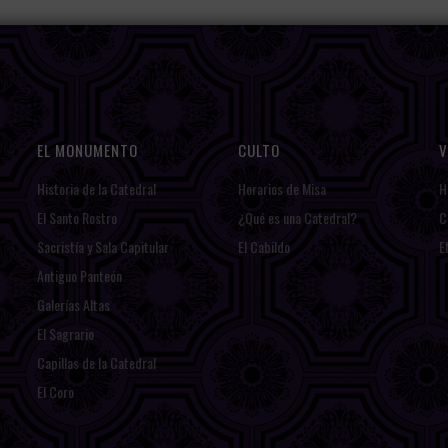
EL MONUMENTO
CULTO
V
Historia de la Catedral
Horarios de Misa
H
El Santo Rostro
¿Qué es una Catedral?
C
Sacristía y Sala Capitular
El Cabildo
E
Antiguo Panteón
Galerías Altas
El Sagrario
Capillas de la Catedral
El Coro