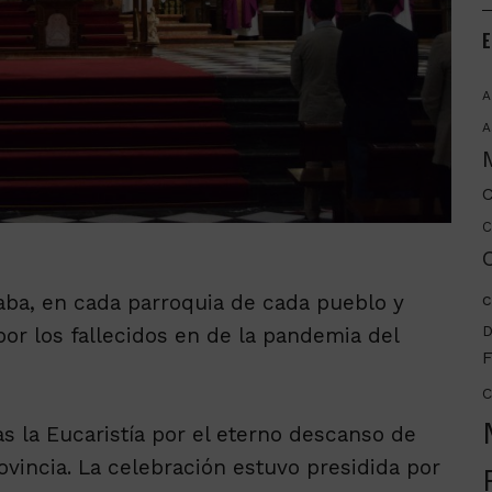
E
A
A
C
C
C
c
raba, en cada parroquia de cada pueblo y
D
por los fallecidos en de la pandemia del
F
C
as la Eucaristía por el eterno descanso de
rovincia. La celebración estuvo presidida por