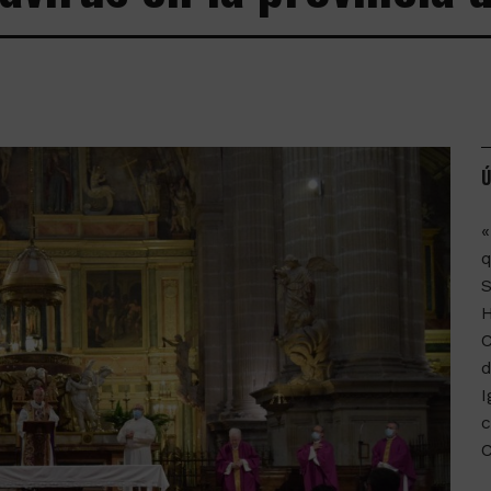
Ú
«
q
C
d
I
c