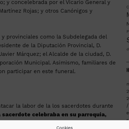
 y concelebrada por el Vicario General y
C
Martínez Rojas; y otros Canónigos y
P
s y provinciales como la Subdelegada del
sidente de la Diputación Provincial, D.
d
avier Márquez; el Alcalde de la ciudad, D.
rporación Municipal. Asimismo, familiares de
H
n participar en este funeral.
m
2
tacar la labor de la los sacerdotes durante
e
sacerdote celebraba en su parroquia,
s
enfermos, por la lucidez de los que tenían
Cookies