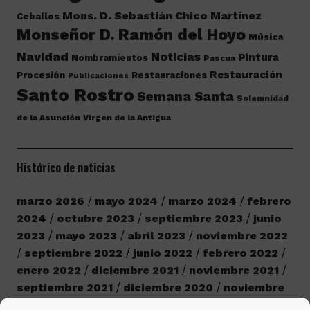
Mons. D. Sebastián Chico Martínez
Ceballos
Monseñor D. Ramón del Hoyo
Música
Navidad
Noticias
Pintura
Nombramientos
Pascua
Restauración
Procesión
Restauraciones
Publicaciones
Santo Rostro
Semana Santa
Solemnidad
de la Asunción
Virgen de la Antigua
Histórico de noticias
marzo 2026
mayo 2024
marzo 2024
febrero
2024
octubre 2023
septiembre 2023
junio
2023
mayo 2023
abril 2023
noviembre 2022
septiembre 2022
junio 2022
febrero 2022
enero 2022
diciembre 2021
noviembre 2021
septiembre 2021
diciembre 2020
noviembre
2020
octubre 2020
septiembre 2020