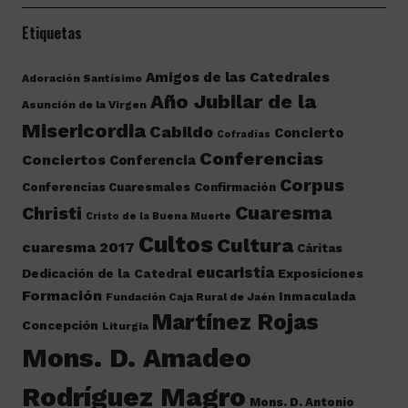
Etiquetas
Amigos de las Catedrales
Adoración Santísimo
Año Jubilar de la
Asunción de la Virgen
Misericordia
Cabildo
Concierto
Cofradías
Conferencias
Conciertos
Conferencia
Corpus
Conferencias Cuaresmales
Confirmación
Cuaresma
Christi
Cristo de la Buena Muerte
Cultos
Cultura
cuaresma 2017
Cáritas
eucaristía
Dedicación de la Catedral
Exposiciones
Formación
Inmaculada
Fundación Caja Rural de Jaén
Martínez Rojas
Concepción
Liturgia
Mons. D. Amadeo
Rodríguez Magro
Mons. D. Antonio