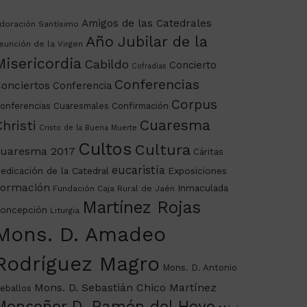
Amigos de las Catedrales
doración Santísimo
Año Jubilar de la
sunción de la Virgen
Misericordia
Cabildo
Concierto
Cofradías
Conferencias
onciertos
Conferencia
Corpus
onferencias Cuaresmales
Confirmación
Cuaresma
hristi
Cristo de la Buena Muerte
Cultos
Cultura
uaresma 2017
Cáritas
eucaristía
edicación de la Catedral
Exposiciones
ormación
Inmaculada
Fundación Caja Rural de Jaén
Martínez Rojas
oncepción
Liturgia
Mons. D. Amadeo
Rodríguez Magro
Mons. D. Antonio
Mons. D. Sebastián Chico Martínez
eballos
Monseñor D. Ramón del Hoyo