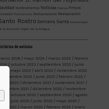
Música
Navidad
Noticias
Pintura
Nombramientos
Pascua
Restauración
rocesión
Restauraciones
Publicaciones
Santo Rostro
Semana Santa
Solemnidad
e la Asunción
Virgen de la Antigua
istórico de noticias
arzo 2026
mayo 2024
marzo 2024
febrero
2024
octubre 2023
septiembre 2023
junio
023
mayo 2023
abril 2023
noviembre 2022
septiembre 2022
junio 2022
febrero 2022
nero 2022
diciembre 2021
noviembre 2021
eptiembre 2021
diciembre 2020
noviembre
2020
octubre 2020
septiembre 2020
agosto
2020
julio 2020
junio 2020
mayo 2020
bril 2020
marzo 2020
febrero 2020
enero