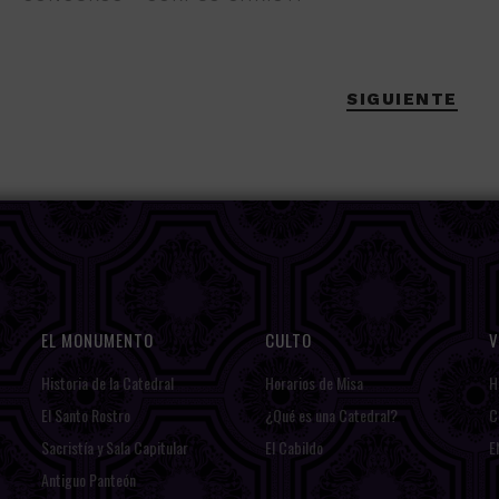
SIGUIENTE
EL MONUMENTO
CULTO
V
Historia de la Catedral
Horarios de Misa
H
El Santo Rostro
¿Qué es una Catedral?
C
Sacristía y Sala Capitular
El Cabildo
E
Antiguo Panteón