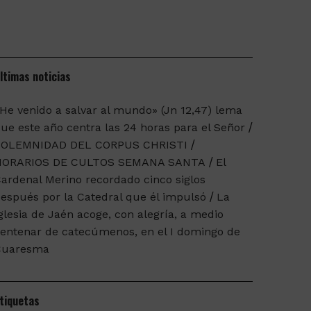
ltimas noticias
He venido a salvar al mundo» (Jn 12,47) lema
ue este año centra las 24 horas para el Señor
SOLEMNIDAD DEL CORPUS CHRISTI
HORARIOS DE CULTOS SEMANA SANTA
El
ardenal Merino recordado cinco siglos
espués por la Catedral que él impulsó
La
glesia de Jaén acoge, con alegría, a medio
entenar de catecúmenos, en el I domingo de
Cuaresma
tiquetas