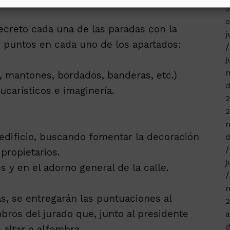
o
ecreto cada una de las paradas con la
j
5 puntos en cada uno de los apartados:
j
m
, mantones, bordados, banderas, etc.)
d
carísticos e imaginería.
2
2
m
 edificio, buscando fomentar la decoración
d
propietarios.
j
 y en el adorno general de la calle.
n
das, se entregarán las puntuaciones al
2
bros del jurado que, junto al presidente
a
d
altar o alfombra.