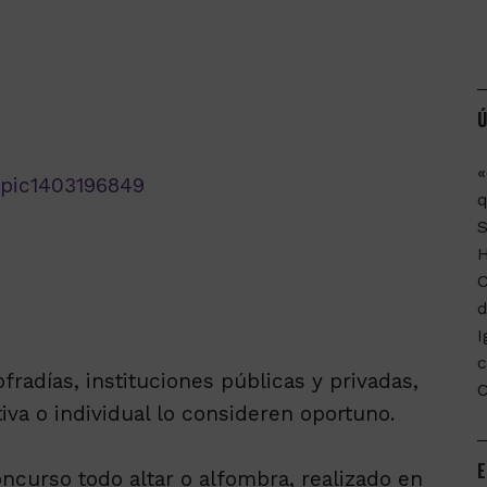
Ú
«
q
C
d
I
c
fradías, instituciones públicas y privadas,
va o individual lo consideren oportuno.
E
ncurso todo altar o alfombra, realizado en