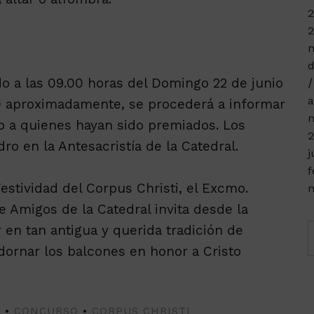
2
2
m
d
ido a las 09.00 horas del Domingo 22 de junio
a
.00 aproximadamente, se procederá a informar
n
o a quienes hayan sido premiados. Los
2
ro en la Antesacristía de la Catedral.
j
f
estividad del Corpus Christi, el Excmo.
n
e Amigos de la Catedral invita desde la
r en tan antigua y querida tradición de
adornar los balcones en honor a Cristo
S
•
CONCURSO
•
CORPUS CHRISTI