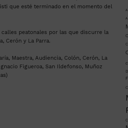
risti que esté terminado en el momento del
A
A
 calles peatonales por las que discurre la
C
a, Cerón y La Parra.
C
C
aría, Maestra, Audiencia, Colón, Cerón, La
c
 Ignacio Figueroa, San Ildefonso, Muñoz
D
as)
F
C
C