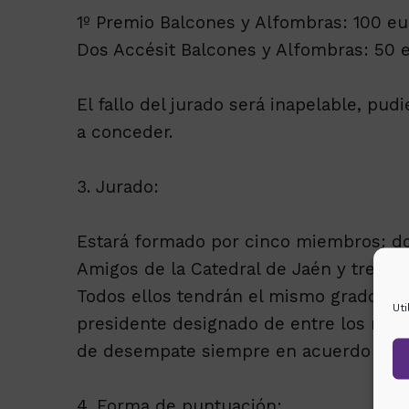
1º Premio Balcones y Alfombras: 100 eu
Dos Accésit Balcones y Alfombras: 50 
El fallo del jurado será inapelable, pu
a conceder.
3. Jurado:
Estará formado por cinco miembros: do
Amigos de la Catedral de Jaén y tres m
Todos ellos tendrán el mismo grado de 
Ut
presidente designado de entre los mie
de desempate siempre en acuerdo con 
4. Forma de puntuación: