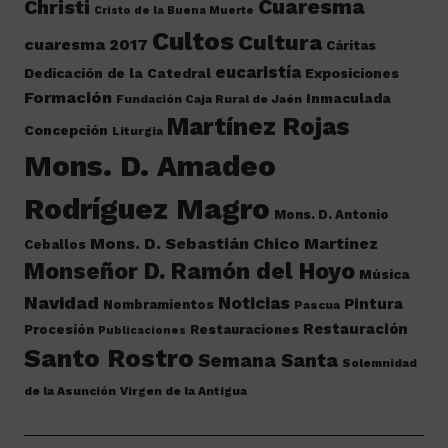
Cuaresma
Christi
Cristo de la Buena Muerte
Cultos
Cultura
cuaresma 2017
Cáritas
eucaristía
Dedicación de la Catedral
Exposiciones
Formación
Inmaculada
Fundación Caja Rural de Jaén
Martínez Rojas
Concepción
Liturgia
Mons. D. Amadeo
Rodríguez Magro
Mons. D. Antonio
Mons. D. Sebastián Chico Martínez
Ceballos
Monseñor D. Ramón del Hoyo
Música
Navidad
Noticias
Pintura
Nombramientos
Pascua
Restauración
Procesión
Restauraciones
Publicaciones
Santo Rostro
Semana Santa
Solemnidad
de la Asunción
Virgen de la Antigua