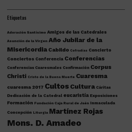
Etiquetas
Amigos de las Catedrales
Adoración Santísimo
Año Jubilar de la
Asunción de la Virgen
Misericordia
Cabildo
Concierto
Cofradías
Conferencias
Conciertos
Conferencia
Corpus
Conferencias Cuaresmales
Confirmación
Cuaresma
Christi
Cristo de la Buena Muerte
Cultos
Cultura
cuaresma 2017
Cáritas
eucaristía
Dedicación de la Catedral
Exposiciones
Formación
Inmaculada
Fundación Caja Rural de Jaén
Martínez Rojas
Concepción
Liturgia
Mons. D. Amadeo