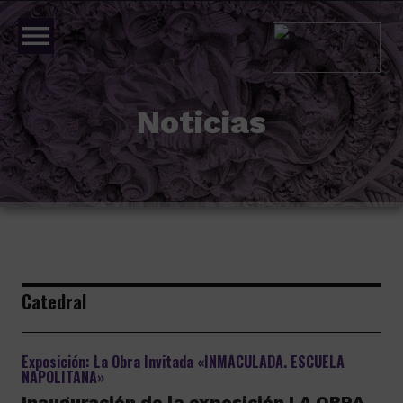
menu
Noticias
Catedral
Exposición: La Obra Invitada «INMACULADA. ESCUELA
NAPOLITANA»
Inauguración de la exposición LA OBRA