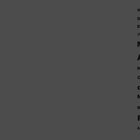
D
E
J
M
C
N
R
A