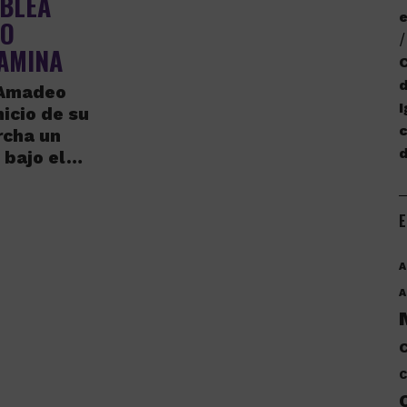
MBLEA
e
ÑO
CAMINA
C
d
 Amadeo
I
nicio de su
c
rcha un
, bajo el…
E
A
A
C
C