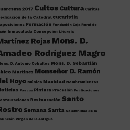
Cultos
Cultura
cuaresma 2017
Cáritas
eucaristía
edicación de la Catedral
Formación
xposiciones
Fundación Caja Rural de
Inmaculada Concepción
aén
Liturgia
Mons. D.
Martínez Rojas
Amadeo Rodríguez Magro
Mons. D. Sebastián
ons. D. Antonio Ceballos
Monseñor D. Ramón
hico Martínez
del Hoyo
Navidad
Música
Nombramientos
oticias
Pintura
Procesión
Pascua
Publicaciones
Santo
Restauración
estauraciones
Rostro
Semana Santa
Solemnidad de la
sunción
Virgen de la Antigua