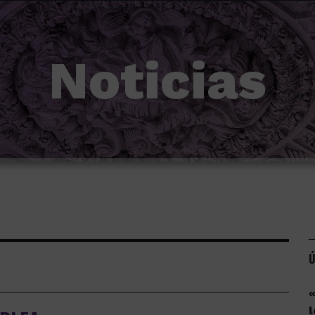
Noticias
Ú
«
l