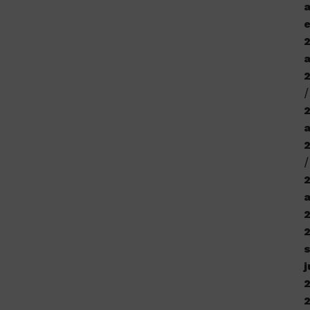
a
e
a
j