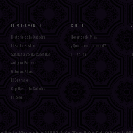
EL MONUMENTO
CULTO
V
Historia de la Catedral
Horarios de Misa
H
El Santo Rostro
¿Qué es una Catedral?
C
Sacristía y Sala Capitular
El Cabildo
E
Antiguo Panteón
Galerías Altas
El Sagrario
Capillas de la Catedral
El Coro
e Santa María s/n - 23002 Jaén (España) - Tel. (oficina): 953 