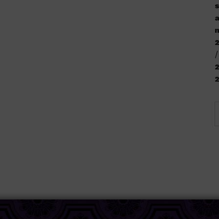
s
a
n
2