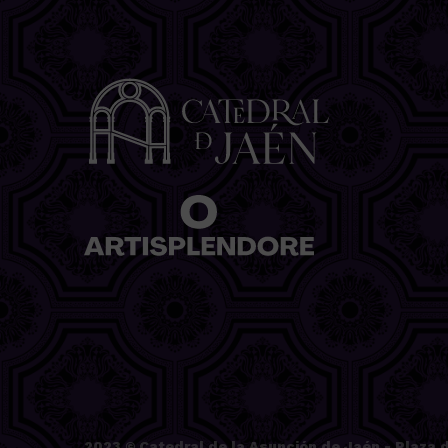
2023 ©
Catedral de la Asunción de Jaén
- Plaza d