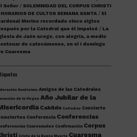
l Señor
SOLEMNIDAD DEL CORPUS CHRISTI
HORARIOS DE CULTOS SEMANA SANTA
El
ardenal Merino recordado cinco siglos
espués por la Catedral que él impulsó
La
glesia de Jaén acoge, con alegría, a medio
entenar de catecúmenos, en el I domingo
de Cuaresma
tiquetas
Amigos de las Catedrales
doración Santísimo
Año Jubilar de la
sunción de la Virgen
Misericordia
Cabildo
Concierto
Cofradías
Conferencias
onciertos
Conferencia
Corpus
onferencias Cuaresmales
Confirmación
Cuaresma
Christi
Cristo de la Buena Muerte