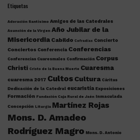
Etiquetas
Amigos de las Catedrales
Adoración Santísimo
Año Jubilar de la
Asunción de la Virgen
Misericordia
Cabildo
Concierto
Cofradías
Conferencias
Conciertos
Conferencia
Corpus
Conferencias Cuaresmales
Confirmación
Cuaresma
Christi
Cristo de la Buena Muerte
Cultos
Cultura
cuaresma 2017
Cáritas
eucaristía
Dedicación de la Catedral
Exposiciones
Formación
Inmaculada
Fundación Caja Rural de Jaén
Martínez Rojas
Concepción
Liturgia
Mons. D. Amadeo
Rodríguez Magro
Mons. D. Antonio