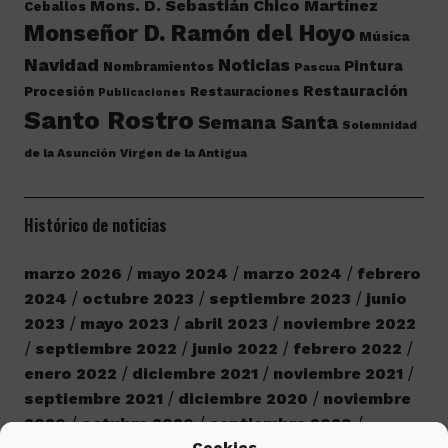
Mons. D. Sebastián Chico Martínez
Ceballos
Monseñor D. Ramón del Hoyo
Música
Navidad
Noticias
Pintura
Nombramientos
Pascua
Restauración
Procesión
Restauraciones
Publicaciones
Santo Rostro
Semana Santa
Solemnidad
de la Asunción
Virgen de la Antigua
Histórico de noticias
marzo 2026
mayo 2024
marzo 2024
febrero
2024
octubre 2023
septiembre 2023
junio
2023
mayo 2023
abril 2023
noviembre 2022
septiembre 2022
junio 2022
febrero 2022
enero 2022
diciembre 2021
noviembre 2021
septiembre 2021
diciembre 2020
noviembre
2020
octubre 2020
septiembre 2020
Cookies