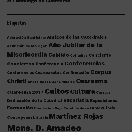
el I domingo de Cuaresma
Etiquetas
Amigos de las Catedrales
Adoración Santísimo
Año Jubilar de la
Asunción de la Virgen
Misericordia
Cabildo
Concierto
Cofradías
Conferencias
Conciertos
Conferencia
Corpus
Conferencias Cuaresmales
Confirmación
Cuaresma
Christi
Cristo de la Buena Muerte
Cultos
Cultura
cuaresma 2017
Cáritas
eucaristía
Dedicación de la Catedral
Exposiciones
Formación
Inmaculada
Fundación Caja Rural de Jaén
Martínez Rojas
Concepción
Liturgia
Mons. D. Amadeo